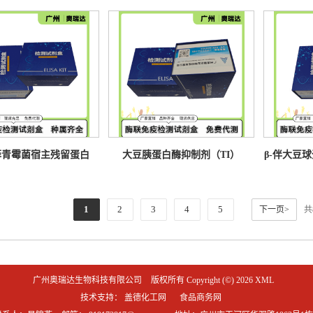
试剂盒 竞争法
剂盒 竞争法
测
菲青霉菌宿主残留蛋白
大豆胰蛋白酶抑制剂（TI）
β-伴大豆球蛋
CP)ELISA检测试剂盒
ELISA检测试剂盒
EL
1
2
3
4
5
下一页>
共
广州奥瑞达生物科技有限公司
版权所有 Copyright (©) 2026
XML
技术支持：
盖德化工网
食品商务网