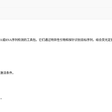
生物
分子诊断检测
NA或RNA序列检测的工具包。它们通过特异性引物和探针识别目标序列，结合荧光定
查激活条件。