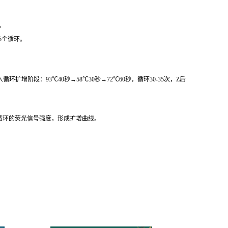
。
5个循环。
阶段：93℃40秒→58℃30秒→72℃60秒，循环30-35次，Z后
循环的荧光信号强度，形成扩增曲线。