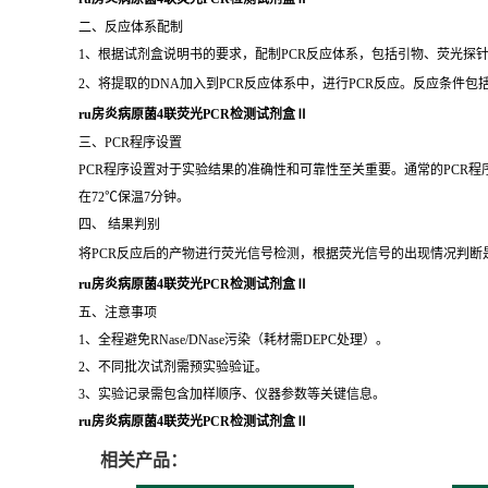
校准移液枪，准备冰盒（非热启动酶需全程低温操作）。
检查PCR仪、离心机等设备状态，超净台紫外消毒15分钟。
2、 样本处理
样本类型（血液/组织/细胞）需按规范裂解（如Trizol法提取DNA/RNA
模板DNA用量控制在1-100ng，避免降解或污染。
ru房炎病原菌4联荧光PCR检测试剂盒Ⅱ
二、反应体系配制
1、根据试剂盒说明书的要求，配制PCR反应体系，包括引物、荧光探针
2、将提取的DNA加入到PCR反应体系中，进行PCR反应。反应条件
ru房炎病原菌4联荧光PCR检测试剂盒Ⅱ
三、PCR程序设置
PCR程序设置对于实验结果的准确性和可靠性至关重要。通常的PCR程序包
在72℃保温7分钟。
四、 结果判别
将PCR反应后的产物进行荧光信号检测，根据荧光信号的出现情况判断
ru房炎病原菌4联荧光PCR检测试剂盒Ⅱ
五、注意事项