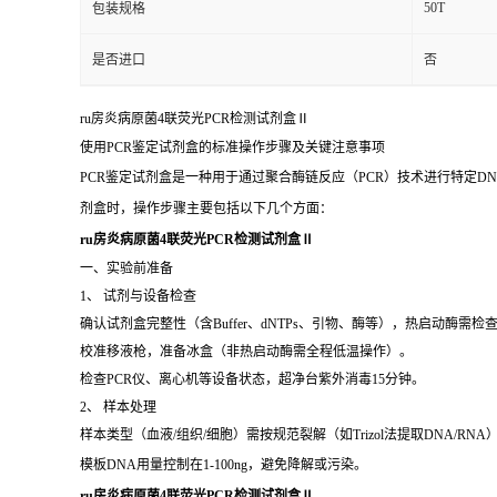
品牌
广州奥瑞达
08ARD-82
货号
用途
牛奶病原菌
50T
包装规格
是否进口
否
ru房炎病原菌4联荧光PCR检测试剂盒Ⅱ
使用PCR鉴定试剂盒的标准操作步骤及关键注意事项
PCR鉴定试剂盒是一种用于通过聚合酶链反应（PCR）技术进行特定D
剂盒时，操作步骤主要包括以下几个方面：
ru房炎病原菌4联荧光PCR检测试剂盒Ⅱ
一、实验前准备
1、 试剂与设备检查
确认试剂盒完整性（含Buffer、dNTPs、引物、酶等），热启动酶需检