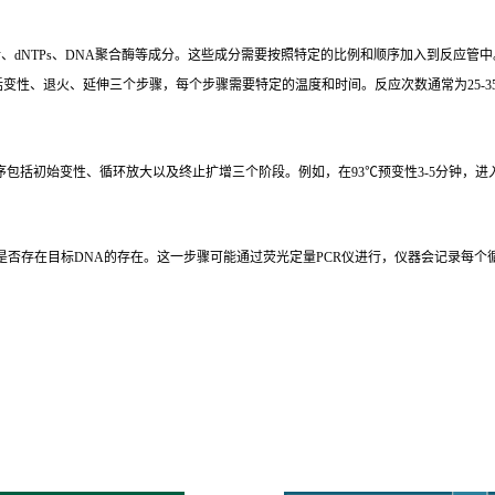
）。
、dNTPs、DNA聚合酶等成分。这些成分需要按照特定的比例和顺序加入到反应管中
包括变性、退火、延伸三个步骤，每个步骤需要特定的温度和时间。反应次数通常为25-3
括初始变性、循环放大以及终止扩增三个阶段。例如，在93℃预变性3-5分钟，进入循环扩增
是否存在目标DNA的存在。这一步骤可能通过荧光定量PCR仪进行，仪器会记录每个