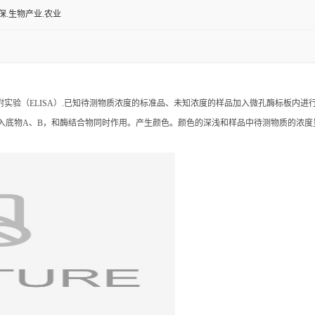
.标准品等
组织,尿液,唾液等
保.生物产业.农业
附实验（ELISA）.已知待测物质浓度的标准品、未知浓度的样品加入微孔酶标板内
入底物A、B，和酶结合物同时作用。产生颜色。颜色的深浅和样品中待测物质的浓度