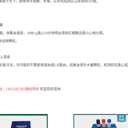
前使用。
免使用带金属部分的加样器。
成份及样品。
水。
暴露于光下。避免用手接触，有毒。实验完成后应立即读取OD值。
法
管。收集血液后，1000×g离心10分钟将血清和红细胞迅速小心地分离。
分钟去除颗粒。
取上清液
保存，避免反复冷冻。尽可能的不要使用溶血或GX脂血。如果血清中大量颗粒，检测前先离