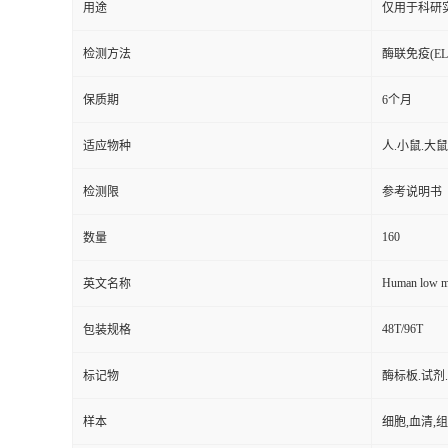
保存条件
2-8℃
品牌
奥瑞达生物
ARD11433
货号
用途
仅用于科研
检测方法
酶联免疫(ELI
保质期
6个月
适应物种
人.小鼠.大
检测限
参考说明书
160
数量
Human low m
英文名称