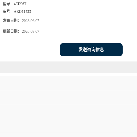
5-10
￥
1080 /盒
≥10
￥
880 /盒
英文名称：
Human low molecular weight heparin,LMWH ELISA Kit
品牌：
奥瑞达生物
产地：
广州
型号：
48T/96T
货号：
ARD11433
发布日期：
2023-06-07
更新日期：
2026-08-07
发送咨询信息