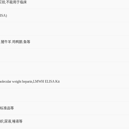
实验,不能用于临床
SA)
鼠.猪牛羊.鸡鸭鹅.鱼等
olecular weight heparin,LMWH ELISA Kit