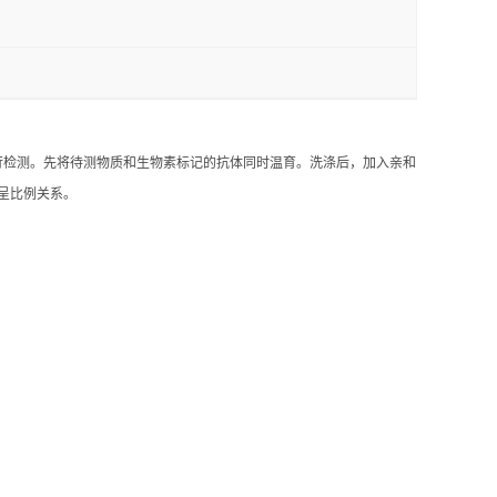
进行检测。先将待测物质和生物素标记的抗体同时温育。洗涤后，加入亲和
呈比例关系。