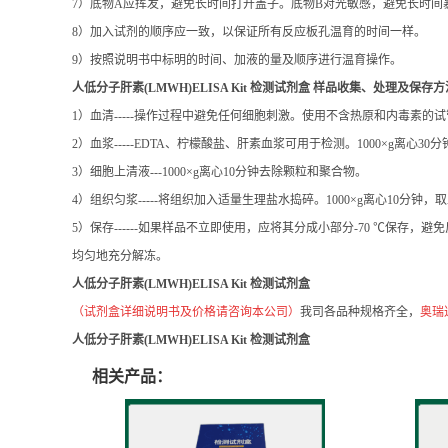
2）实验中不用的板条应立即放回包装袋中，密封保存，以免变质。
3）不用的其它试剂应包装好或盖好。不同批号的试剂不要混用。保质
4）使用一次性的吸头以免交叉污染，吸取终止液和底物A、B液时，避
5）使用干净的塑料容器配置洗涤液。使用前充分混匀试剂盒里的各种
6）洗涤酶标板时应充分拍干，不要将吸水纸直接放入酶标反应孔中吸
7）底物A应挥发，避免长时间打开盖子。底物B对光敏感，避免长时间
8）加入试剂的顺序应一致，以保证所有反应板孔温育的时间一样。
9）按照说明书中标明的时间、加液的量及顺序进行温育操作。
人低分子肝素(LMWH)ELISA Kit 检测试剂盒
样品收集、处理及保存方
1）血清-----操作过程中避免任何细胞刺激。使用不含热原和内毒素的试
2）血浆-----EDTA、柠檬酸盐、肝素血浆可用于检测。1000×g离心30
3）细胞上清液---1000×g离心10分钟去除颗粒和聚合物。
4）组织匀浆-----将组织加入适量生理盐水捣碎。1000×g离心10分钟，
5）保存------如果样品不立即使用，应将其分成小部分-70 ℃
均匀地充分解冻。
人低分子肝素(LMWH)ELISA Kit 检测试剂盒