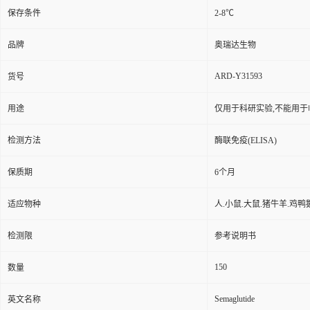
保存条件
2-8℃
品牌
奥瑞达生物
ARD-Y31593
货号
用途
仅用于科研实验,不能用于
检测方法
酶联免疫(ELISA)
保质期
6个月
适应物种
人.小鼠.大鼠.猪牛羊.鸡鸭
检测限
参考说明书
150
数量
Semaglutide
英文名称