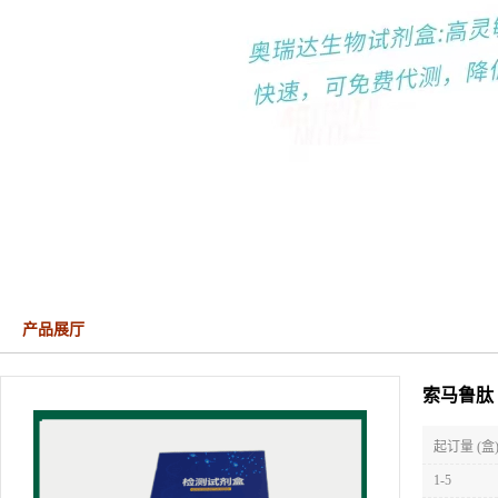
产品展厅
索马鲁肽（S
起订量 (盒
1-5