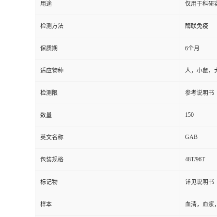
用途
仅用于科研
检测方法
酶联免疫
保质期
6个月
适应物种
人，小鼠，
检测限
参考说明书
150
数量
GAB
英文名称
48T/96T
包装规格
标记物
详见说明书
样本
血清，血浆