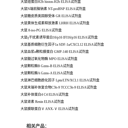
大鼠组蛋白
H2b histon-H2b ELISA
试剂盒
大鼠
N
端前脑钠素
NT-proBNP ELISA
试剂盒
大鼠糖皮质类固醇受体
GR ELISA
试剂盒
大鼠黄体生成素释放激素
LHRH ELISA
试剂盒
大鼠
8-iso-PG ELISA
试剂盒
大鼠
γ
干扰素诱导蛋白
16/p16 IFI16/p16 ELISA
试剂盒
大鼠基质细胞衍生因子
1a SDF-1a/CXCL12 ELISA
试剂盒
大鼠血浆
α
颗粒膜蛋白
GMP-140 ELISA
试剂盒
大鼠髓过氧化物酶
MPO ELISA
试剂盒
大鼠颗粒酶
B Gzms-B ELISA
试剂盒
大鼠颗粒酶
A Gzms-A ELISA
试剂盒
大鼠淋巴细胞趋化因子
Lptn/LTN/XCL1 ELISA试剂盒
大鼠末端补体复合物
C5b-9 TCCC5b-9 ELISA
试剂盒
大鼠补体蛋白
4 C4 ELISA
试剂盒
大鼠肾素
Renin ELISA
试剂盒
大鼠膜联蛋白
Ⅴ
ANX-
Ⅴ
ELISA
试剂盒
相关产品：