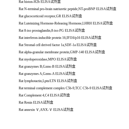
Rat histon-H2b ELISA
试剂盒
Rat N-terminal pro-brain natriuretic peptide,NT-proBNP ELISA
试剂盒
Rat glucocorticoid receptor,GR ELISA
试剂盒
Rat Luteinizing Hormone-Releasing Hormone,LHRH ELISA
试剂盒
Rat 8-iso prostaglandin,8-iso-PG ELISA
试剂盒
Rat interferon-inducible protein 16,IFI16/p16 ELISA
试剂盒
Rat Stromal cell derived factor 1a,SDF-1a ELISA
试剂盒
Rat alpha-granular membrane protein,GMP-140 ELISA
试剂盒
Rat myeloperoxidase,MPO ELISA
试剂盒
Rat granzymes B,Gzms-B ELISA
试剂盒
Rat granzymes A,Gzms-A ELISA
试剂盒
Rat lymphotactin,Lptn/LTN ELISA
试剂盒
Rat terminal complement complex C5b-9,TCC C5b-9 ELISA
试剂盒
Rat Complement 4,C4 ELISA
试剂盒
Rat Renin ELISA
试剂盒
Rat annexin
Ⅴ
,ANX-
Ⅴ
ELISA
试剂盒