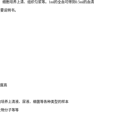
胞培养上清、组织匀浆等。1ml的全血可得到0.5ml的血清
索要说明书。
明度高
细胞培养上清液、尿液、细菌等各种类型的样本
生物分子等等