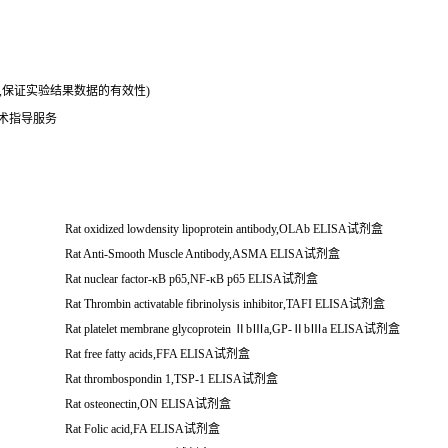
务,保证实验结果数据的有效性)
技术指导服务
Rat oxidized lowdensity lipoprotein antibody,OLAb ELISA
试剂盒
Rat Anti-Smooth Muscle Antibody,ASMA ELISA
试剂盒
Rat nuclear factor-
κ
B p65,NF-
κ
B p65 ELISA
试剂盒
Rat Thrombin activatable fibrinolysis inhibitor,TAFI ELISA
试剂盒
Rat platelet membrane glycoprotein
Ⅱ
b
Ⅲ
a,GP-
Ⅱ
b
Ⅲ
a ELISA
试剂盒
Rat free fatty acids,FFA ELISA
试剂盒
Rat thrombospondin 1,TSP-1 ELISA
试剂盒
Rat osteonectin,ON ELISA
试剂盒
Rat Folic acid,FA ELISA
试剂盒