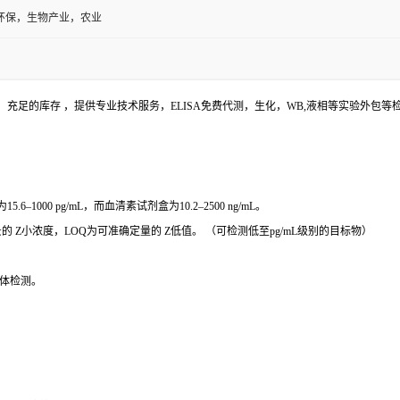
环保，生物产业，农业
充足的库存 ，提供专业技术服务，ELISA免费代测，生化，WB,液相等实验外包
000 pg/mL，而血清素试剂盒为10.2–2500 ng/mL。
 Z小浓度，LOQ为可准确定量的 Z低值。 （可检测低至pg/mL级别的目标物）
体检测。