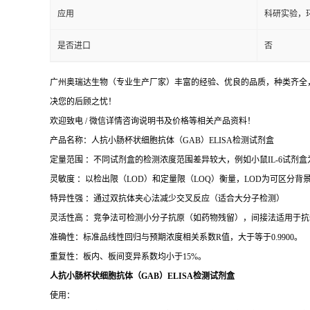
应用
科研实验，
是否进口
否
广州奥瑞达生物（专业生产厂家）丰富的经验、优良的品质，种类齐全，
决您的后顾之忧！
欢迎致电 / 微信详情咨询说明书及价格等相关产品资料！
产品名称：人抗小肠杯状细胞抗体（GAB）ELISA检测试剂盒
定量范围 ：不同试剂盒的检测浓度范围差异较大，例如小鼠IL-6试剂盒为15.6–1
灵敏度 ：以检出限（LOD）和定量限（LOQ）衡量，LOD为可区分背景的
特异性强 ：通过双抗体夹心法减少交叉反应（适合大分子检测）
灵活性高 ：竞争法可检测小分子抗原（如药物残留），间接法适用于抗
准确性：标准品线性回归与预期浓度相关系数R值，大于等于0.9900。
重复性：板内、板间变异系数均小于15%。
人抗小肠杯状细胞抗体（GAB）ELISA检测试剂盒
使用：