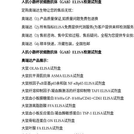
人抗小肠杯状细胞抗体（GAB）ELISA检测试剂盒
定购奥瑞达生物让您的售后无忧：
奥瑞达（1) 产品质量保证,如质量问题免费包退换
奥瑞达（2) 所有指标ELISA免费提供代测服务(为客户提供来样检测服
奥瑞达（3) 售前咨询、售中实验过程、售后疑问，全程为您提供专业
奥瑞达（4) 顺丰快递，冷藏包装，全国包邮
人抗小肠杯状细胞抗体（GAB）ELISA检测试剂盒
奥瑞达产品展示：
大鼠
OLAb ELISA
试剂盒
大鼠抗平滑肌抗体
ASMA ELISA
试剂盒
大鼠核因子
κ
B
亚基
p65
亲和肽
NF-
κ
Bp65 ELISA试剂盒
大鼠纤溶抑制因子
/
凝血酶激活的纤溶抑制物
TAFI ELISA
试剂盒
大鼠血小板膜糖蛋白
Ⅱ
b
Ⅲ
a GP-
Ⅱ
b
Ⅲ
a/CD41+CD61 ELISA试剂盒
大鼠游离脂肪酸
FFA ELISA
试剂盒
大鼠血小板反应蛋白
/
凝血酶敏感蛋白
1 TSP-1 ELISA
试剂盒
大鼠骨粘连蛋白
ON ELISA
试剂盒
大鼠叶酸
FA ELISA
试剂盒