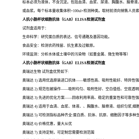
标本必须为液体，不含沉淀。包括血清、血浆、尿液、胸腹水、脑脊液、细
或血浆。每个标本量收集体积=100ul×检测种类。取材前须向销售人员
人抗小肠杯状细胞抗体（GAB）ELISA检测试剂盒
试剂盒适用于：
生命科学：研究蛋白质的表达、信号通路及基因功能。
食品安全：检测农药残留、抗生素及过敏原。
环境监测：分析水体或土壤中的污染物（如重金属、微生物等等）
人抗小肠杯状细胞抗体（GAB）ELISA检测试剂盒
奥瑞达生物 试剂盒优势如下:
奥瑞达 1) 选用优选原装进口抗体——敏感性高、吸附性能好、特异性强
奥瑞达 2) 规范包被操作——吸附均匀、吸附性好、空白值低、空底透
奥瑞达 3) 先进的优化方案——回收利用率高、稳定的重复性和可靠性强
奥瑞达 4) 适用于血清、血浆、体液、、胸腹水、脑脊液、组织匀浆,
奥瑞达 5) 可检测指标品种齐全:蛋白质、抗体、抗原、细胞因子等多种
奥瑞达 6) 价格优惠，量大从优
奥瑞达 7) 支持定制，可定制您需要检测范围