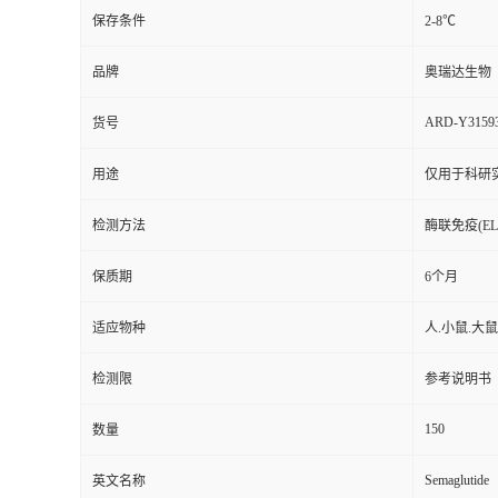
ARD-Y3159
货号
用途
仅用于科研
检测方法
酶联免疫(ELI
保质期
6个月
适应物种
人.小鼠.大
检测限
参考说明书
150
数量
Semaglutide
英文名称
48T/96T
包装规格
标记物
酶标板.试剂