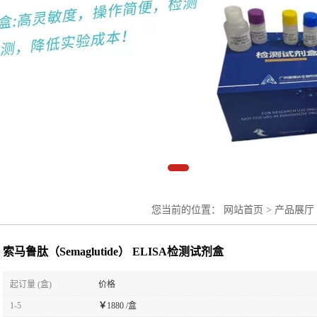
您当前的位置：
网站首页
>
产品展厅
剂盒
索马鲁肽（Semaglutide） ELISA检测试剂盒
起订量 (盒)
价格
1-5
￥
1880 /盒
≥5
￥
1680 /盒
英文名称：
Semaglutide
品牌：
奥瑞达生物