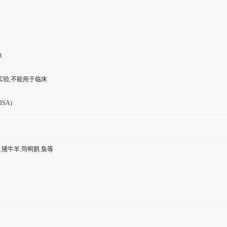
3
实验,不能用于临床
SA)
鼠.猪牛羊.鸡鸭鹅.鱼等
.标准品等