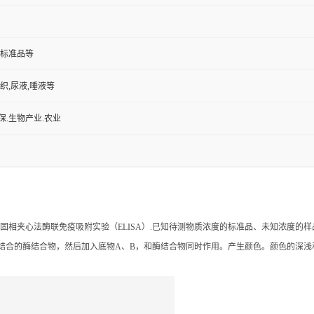
组织,尿液,唾液等
保.生物产业.农业
固相夹心法酶联免疫吸附实验（ELISA）.已知待测物质浓度的标准品、未知浓度
未结合的酶结合物，然后加入底物A、B，和酶结合物同时作用。产生颜色。颜色的深