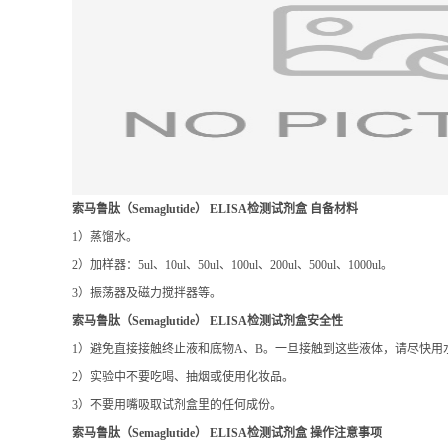
索马鲁肽（Semaglutide） ELISA检测试剂盒
自备材料
1）蒸馏水。
2）加样器：5ul、10ul、50ul、100ul、200ul、500ul、1000ul。
3）振荡器及磁力搅拌器等。
索马鲁肽（Semaglutide） ELISA检测试剂盒
安全性
1）避免直接接触终止液和底物A、B。一旦接触到这些液体，请尽快用
2）实验中不要吃喝、抽烟或使用化妆品。
3）不要用嘴吸取试剂盒里的任何成份。
索马鲁肽（Semaglutide） ELISA检测试剂盒
操作注意事项
1）试剂应按标签说明书储存，使用前恢复到室温。稀稀过后的标准品
2）实验中不用的板条应立即放回包装袋中，密封保存，以免变质。
3）不用的其它试剂应包装好或盖好。不同批号的试剂不要混用。保质
4）使用一次性的吸头以免交叉污染，吸取终止液和底物A、B液时，避