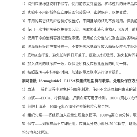
5）使用干净的塑料容器配置洗涤液。使用前充分混匀试剂盒里的各种
6）洗涤酶标板时应充分拍干，不要将吸水纸直接放入酶标反应孔中吸
7）底物A应挥发，避免长时间打开盖子。底物B对光敏感，避免长时间
8）加入试剂的顺序应一致，以保证所有反应板孔温育的时间一样。
9）按照说明书中标明的时间、加液的量及顺序进行温育操作。
索马鲁肽（Semaglutide） ELISA检测试剂盒
样品收集、处理及保存方
1）血清-----操作过程中避免任何细胞刺激。使用不含热原和内毒素的试
2）血浆-----EDTA、柠檬酸盐、肝素血浆可用于检测。1000×g离心30
3）细胞上清液---1000×g离心10分钟去除颗粒和聚合物。
4）组织匀浆-----将组织加入适量生理盐水捣碎。1000×g离心10分钟，
5）保存------如果样品不立即使用，应将其分成小部分-70 ℃
均匀地充分解冻。
索马鲁肽（Semaglutide） ELISA检测试剂盒
（试剂盒详细说明书及价格请咨询本公司）
我司各品种规格齐全，欢迎
索马鲁肽（Semaglutide） ELISA检测试剂盒