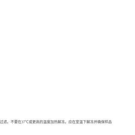
心或过滤。不要在37℃或更高的温度加热解冻。应在室温下解冻并确保样品