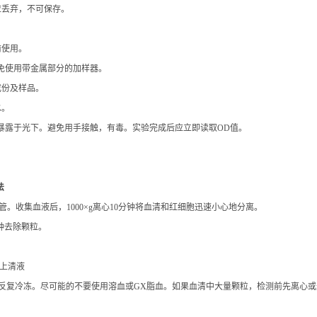
成份及样品。
水。
暴露于光下。避免用手接触，有毒。实验完成后应立即读取OD值。
法
管。收集血液后，1000×g离心10分钟将血清和红细胞迅速小心地分离。
分钟去除颗粒。
取上清液
保存，避免反复冷冻。尽可能的不要使用溶血或GX脂血。如果血清中大量颗粒，检测前先离
您的咨询