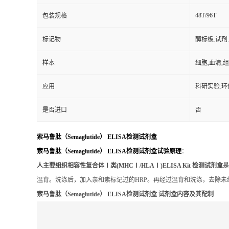
样本
细胞,血清,
应用
科研实验.环
是否进口
否
索马鲁肽（Semaglutide） ELISA检测试剂盒
索马鲁肽（Semaglutide） ELISA检测试剂盒试验原理
：
人主要组织相容性复合体Ⅰ类(MHCⅠ/HLAⅠ)ELISA Kit 检测试剂盒
是
温育。洗涤后，加入亲和素标记过的HRP。再经过温育和洗涤，去除
索马鲁肽（Semaglutide） ELISA检测试剂盒 试剂盒内容及其配制