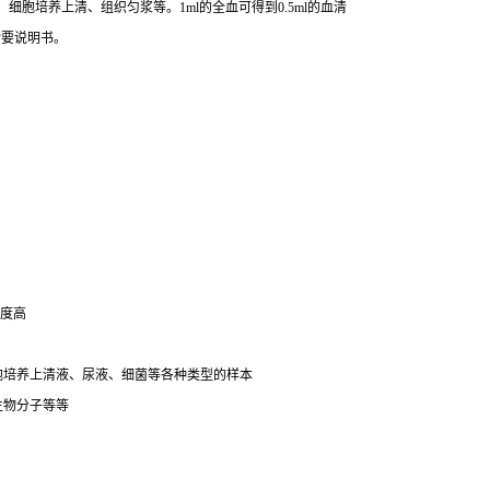
胞培养上清、组织匀浆等。1ml的全血可得到0.5ml的血清
索要说明书。
明度高
细胞培养上清液、尿液、细菌等各种类型的样本
生物分子等等