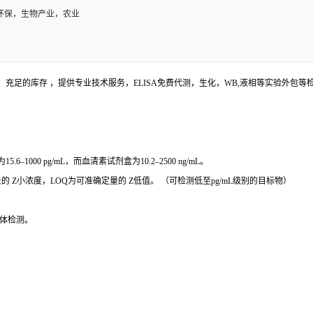
环保，生物产业，农业
充足的库存 ，提供专业技术服务，ELISA免费代测，生化，WB,液相等实验外包
000 pg/mL，而血清素试剂盒为10.2–2500 ng/mL。
 Z小浓度，LOQ为可准确定量的 Z低值。 （可检测低至pg/mL级别的目标物）
体检测。