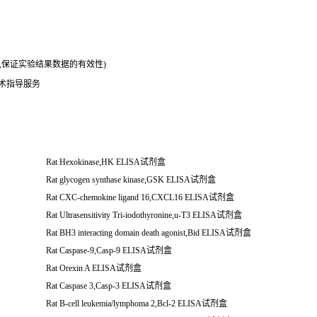
务,保证实验结果数据的有效性)
技术指导服务
Rat Hexokinase,HK ELISA
试剂盒
Rat glycogen synthase kinase,GSK ELISA
试剂盒
Rat CXC-chemokine ligand 16,CXCL16 ELISA
试剂盒
Rat Ultrasensitivity Tri-iodothyronine,u-T3 ELISA
试剂盒
Rat BH3 interacting domain death agonist,Bid ELISA
试剂盒
Rat Caspase-9,Casp-9 ELISA
试剂盒
Rat Orexin A ELISA
试剂盒
Rat Caspase 3,Casp-3 ELISA
试剂盒
Rat B-cell leukemia/lymphoma 2,Bcl-2 ELISA
试剂盒