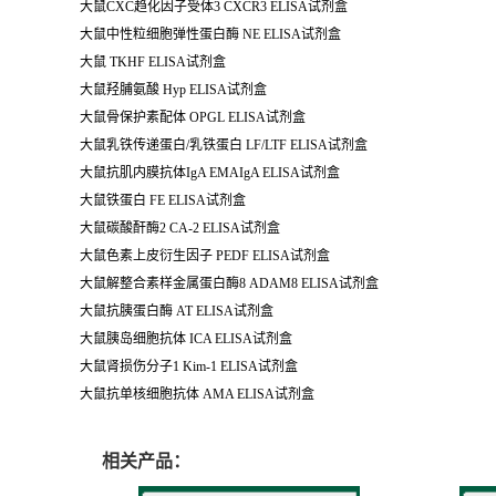
大鼠
CXC
趋化因子受体
3 CXCR3 ELISA
试剂盒
大鼠中性粒细胞弹性蛋白酶
NE ELISA
试剂盒
大鼠
TKHF ELISA
试剂盒
大鼠羟脯氨酸
Hyp ELISA
试剂盒
大鼠骨保护素配体
OPGL ELISA
试剂盒
大鼠乳铁传递蛋白
/
乳铁蛋白
LF/LTF ELISA
试剂盒
大鼠抗肌内膜抗体
IgA EMAIgA ELISA
试剂盒
大鼠铁蛋白
FE ELISA
试剂盒
大鼠碳酸酐酶
2 CA-2 ELISA
试剂盒
大鼠色素上皮衍生因子
PEDF ELISA
试剂盒
大鼠解整合素样金属蛋白酶
8 ADAM8 ELISA
试剂盒
大鼠抗胰蛋白酶
AT ELISA
试剂盒
大鼠胰岛细胞抗体
ICA ELISA
试剂盒
大鼠肾损伤分子
1 Kim-1 ELISA
试剂盒
大鼠抗单核细胞抗体
AMA ELISA
试剂盒
相关产品：