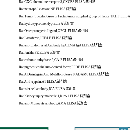
Rat CXC-chemokine receptor 3,CXCR3 ELISA
试剂盒
Rat neutrophil elastase,NE ELISA
试剂盒
Rat Tumor Specific Growth Facter/tumor supplied group of factor,TKHF ELIS
Rat hydroxyproline,Hyp ELISA
试剂盒
Rat Osteoprotegerin Ligand,OPGL ELISA
试剂盒
Rat Lactoferrin,LTF/LF ELISA
试剂盒
Rat anti-Endomysial Antibody IgA,EMA IgA ELISA
试剂盒
Rat ferritin,FE ELISA
试剂盒
Rat carbonic anhydrase 2,CA-2 ELISA
试剂盒
Rat pigment epithelium-derived factor,PEDF ELISA
试剂盒
Rat A Disintegrin And Metalloprotease 8,ADAM8 ELISA
试剂盒
Rat Anti-trypsin,AT ELISA
试剂盒
Rat islet cell antibody,ICA ELISA
试剂盒
Rat Kidney injury molecule 1,Kim-1 ELISA
试剂盒
Rat anti-Monocyte antibody,AMA ELISA
试剂盒