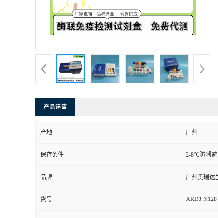
产品详请
产地
广州
保存条件
2-8℃防潮
品牌
广州奥瑞达
ARD3-N128
货号