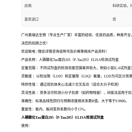
应用
科研实验，
是否进口
否
广州奥瑞达生物（专业生产厂家）丰富的经验、优良的品质，种类齐全，
决您的后顾之忧！
欢迎致电 / 微信详情咨询说明书及价格等相关产品资料！
产品名称：人磷酸化Tau蛋白205（P-Tau205）ELISA检测试剂盒
定量范围 ：不同试剂盒的检测浓度范围差异较大，例如小鼠IL-6试剂盒为15.6–1
灵敏度 ：以检出限（LOD）和定量限（LOQ）衡量，LOD为可区分背景的
特异性强 ：通过双抗体夹心法减少交叉反应（适合大分子检测）
灵活性高 ：竞争法可检测小分子抗原（如药物残留），间接法适用于抗
准确性：标准品线性回归与预期浓度相关系数R值，大于等于0.9900。
重复性：板内、板间变异系数均小于15%。
人磷酸化Tau蛋白205（P-Tau205）ELISA检测试剂盒
使用：