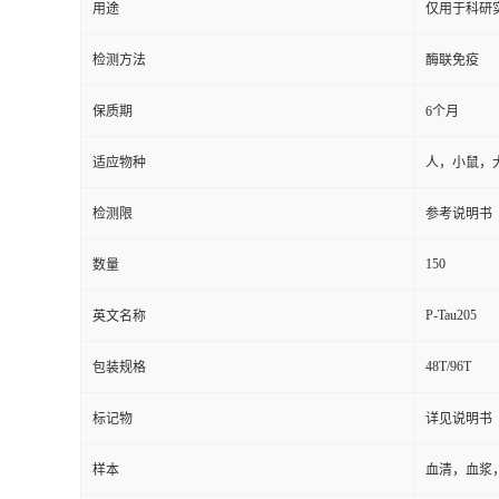
用途
仅用于科研
检测方法
酶联免疫
保质期
6个月
适应物种
人，小鼠，
检测限
参考说明书
150
数量
P-Tau205
英文名称
48T/96T
包装规格
标记物
详见说明书
样本
血清，血浆