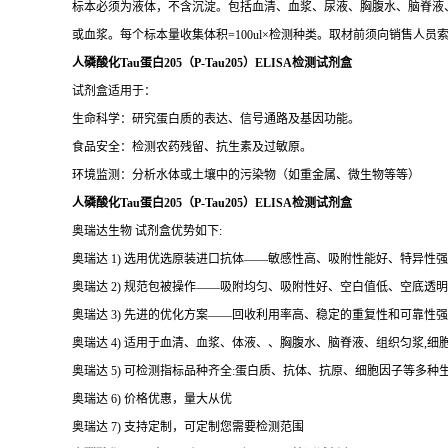
标本必须为液体，不含沉淀。包括血清、血浆、尿液、胸腹水、脑脊液、细
或血浆。每个标本量收集体积=100ul×检测种类。取材前须向销售人员
人磷酸化Tau蛋白205（P-Tau205）ELISA检测试剂盒
试剂盒适用于：
生命科学：研究蛋白质的表达、信号通路及基因功能。
食品安全：检测农药残留、抗生素及过敏原。
环境监测：分析水体或土壤中的污染物（如重金属、微生物等等）
人磷酸化Tau蛋白205（P-Tau205）ELISA检测试剂盒
奥瑞达生物 试剂盒优势如下:
奥瑞达 1) 选用优选原装进口抗体——敏感性高、吸附性能好、特异性强
奥瑞达 2) 规范包被操作——吸附均匀、吸附性好、空白值低、空底透
奥瑞达 3) 先进的优化方案——回收利用率高、稳定的重复性和可靠性强
奥瑞达 4) 适用于血清、血浆、体液、、胸腹水、脑脊液、组织匀浆,
奥瑞达 5) 可检测指标品种齐全:蛋白质、抗体、抗原、细胞因子等多种
奥瑞达 6) 价格优惠，量大从优
奥瑞达 7) 支持定制，可定制您需要检测范围