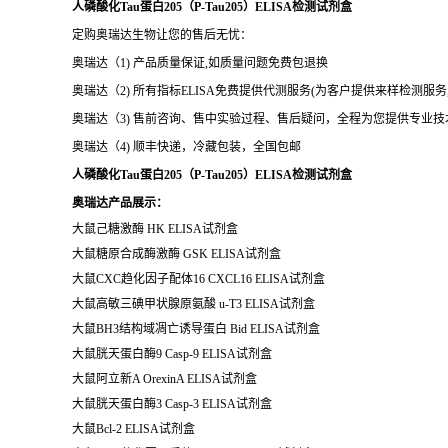
人磷酸化Tau蛋白205（P-Tau205）ELISA检测试剂盒
定购奥瑞达生物让您的售后无忧：
奥瑞达（1) 产品质量保证,如质量问题免费包退换
奥瑞达（2) 所有指标ELISA免费提供代测服务(为客户提供来样检测服
奥瑞达（3) 售前咨询、售中实验过程、售后疑问，全程为您提供专业
奥瑞达（4) 顺丰快递，冷藏包装，全国包邮
人磷酸化Tau蛋白205（P-Tau205）ELISA检测试剂盒
奥瑞达产品展示：
大鼠己糖激酶
HK ELISA
试剂盒
大鼠糖原合成酶激酶
GSK ELISA
试剂盒
大鼠
CXC
趋化因子配体
16 CXCL16 ELISA
试剂盒
大鼠高敏三碘甲状腺原氨酸
u-T3 ELISA
试剂盒
大鼠
BH3
结构域凋亡诱导蛋白
Bid ELISA
试剂盒
大鼠胱天蛋白酶
9 Casp-9 ELISA
试剂盒
大鼠阿立新
A OrexinA ELISA
试剂盒
大鼠胱天蛋白酶
3 Casp-3 ELISA
试剂盒
大鼠
Bcl-2 ELISA
试剂盒