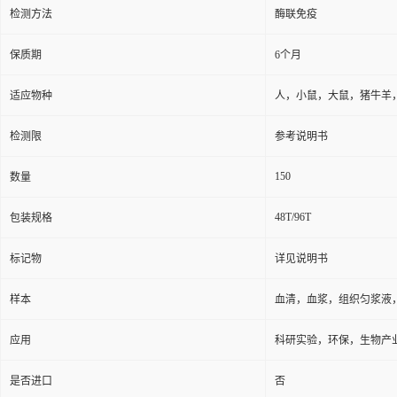
检测方法
酶联免疫
保质期
6个月
适应物种
人，小鼠，大鼠，猪牛羊
检测限
参考说明书
150
数量
48T/96T
包装规格
标记物
详见说明书
样本
血清，血浆，组织匀浆液
应用
科研实验，环保，生物产
是否进口
否