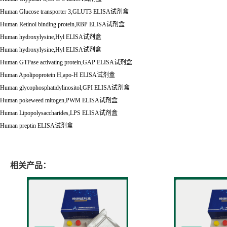
Human Glucose transporter 3,GLUT3 ELISA
试剂盒
Human Retinol binding protein,RBP ELISA
试剂盒
Human hydroxylysine,Hyl ELISA
试剂盒
Human hydroxylysine,Hyl ELISA
试剂盒
Human GTPase activating protein,GAP ELISA
试剂盒
Human Apolipoprotein H,apo-H ELISA
试剂盒
Human glycophosphatidylinositol,GPI ELISA
试剂盒
Human pokeweed mitogen,PWM ELISA
试剂盒
Human Lipopolysaccharides,LPS ELISA
试剂盒
Human preptin ELISA
试剂盒
相关产品：