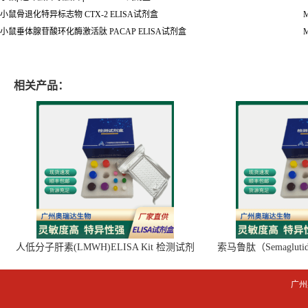
小鼠嗜酸性粒细胞阳离子蛋白
ECP ELISA
试剂盒
M
小鼠
Qa
淋巴细胞抗原
2 Qa-2 ELISA
试剂盒
M
小鼠
D-
乳酸脱氢酶
D-LDH ELISA
试剂盒
M
小鼠孕酮受体
PROGR ELISA试剂盒
R
小鼠胰岛素样生长因子结合蛋白
6 IGFBP-6 ELISA
试剂盒
M
小鼠肺部活化调节趋化因子
PARC/CCL18 ELISA
试剂盒
M
小鼠溶菌酶
LZM ELISA
试剂盒
M
小鼠
β
连环蛋白
/
联蛋白
β
-Cat ELISA
试剂盒
M
小鼠骨退化特异标志物
CTX-2 ELISA试剂盒
M
小鼠垂体腺苷酸环化酶激活肽
PACAP ELISA
试剂盒
M
相关产品：