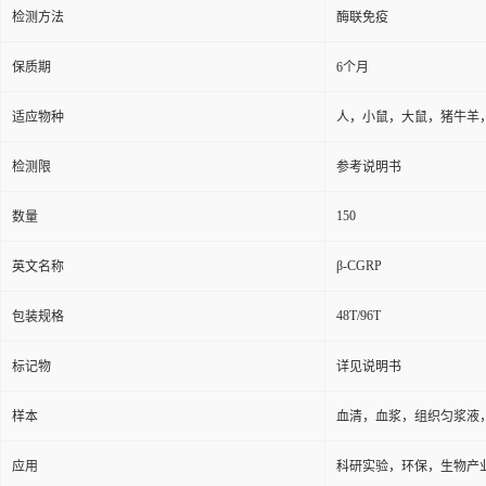
保存条件
2-8℃防潮避光
品牌
广州奥瑞达生物
ARD3-N106
货号
用途
仅用于科研实验，不得用
检测方法
酶联免疫
保质期
6个月
适应物种
人，小鼠，大鼠，猪牛羊
检测限
参考说明书
150
数量
β-CGRP
英文名称