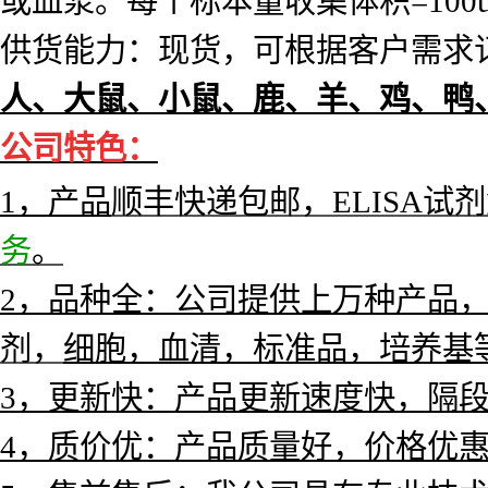
人β降钙素基因相关肽(β-CGRP)E
适用样本：
标本必须为液体，不含沉淀。包括
匀浆等。1ml的全血可得到0.5ml的
或血浆。每个标本量收集体积=10
供货能力：现货，可根据客户需求订
人、大鼠、小鼠、鹿、羊、鸡、鸭
公
司特色：
1，产
品
顺丰快递包邮，ELISA试
务
。