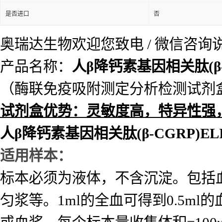
48T/96T
包装规格
标记物
详见说明书
样本
血清，血浆，组织匀浆液
应用
科研实验，环保，生物产
是否进口
否
奥瑞达生物欢迎您致电 / 微信咨
产品名称：
人β降钙素基因相关肽(β-
（酶联免疫吸附测定分析检测试剂
试
剂盒优势：灵敏度高，特异性强