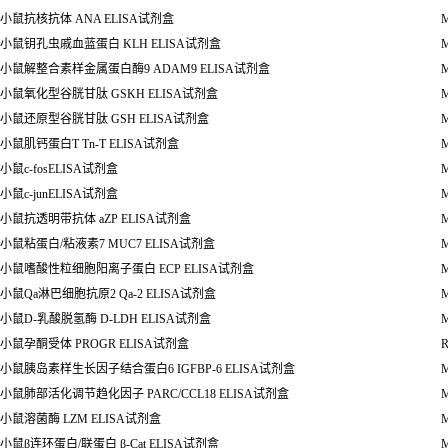
小鼠神经丝蛋白
NF ELISA
试剂盒
M
小鼠抗小核糖核蛋白
/Sm
抗体
snRNP/Sm ELISA
试剂盒
M
小鼠丝氨酸
/
苏氨酸蛋白磷酸酶 STK ELISA试剂盒
M
小鼠高铁血红蛋白
MHB ELISA
试剂盒
M
小鼠骨退化特异标志物
CTX-2 ELISA试剂盒
M
小鼠
Ⅰ
型胶原
C
端肽
CTX-
Ⅰ
ELISA
试剂盒
M
小鼠少突胶质细胞髓鞘糖蛋白抗体
OMgp-Ab ELISA
试剂盒
M
大鼠核因子
κ
B
抑制蛋白
α
IKBα ELISA试剂盒
R
小鼠抗核抗体
ANA ELISA
试剂盒
M
小鼠钥孔虫戚血蓝蛋白
KLH ELISA
试剂盒
M
小鼠解整合素样金属蛋白酶
9 ADAM9 ELISA
试剂盒
M
小鼠氧化型谷胱甘肽
GSKH ELISA
试剂盒
M
小鼠还原型谷胱甘肽
GSH ELISA
试剂盒
M
小鼠肌钙蛋白
T Tn-T ELISA
试剂盒
M
小鼠
c-fosELISA
试剂盒
M
小鼠
c-junELISA
试剂盒
M
小鼠抗透明带抗体
aZP ELISA
试剂盒
M
小鼠粘蛋白
/
粘液素
7 MUC7 ELISA
试剂盒
M