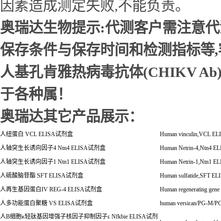
因素造成测定失败,不能负责。
奥瑞达生物提示:代测客户需注意
保存条件与保存时间和检测指标等
人基孔肯雅热病毒抗体(CHIKV Ab
于各种属！
奥瑞达其它产品展示：
人纽蛋白
VCL ELISA
试剂盒
Human vinculin,VCL EL
人轴突生长诱向因子
4 Ntn4 ELISA
试剂盒
Human Netrin-4,Ntn4 E
人轴突生长诱向因子
1 Ntn1 ELISA
试剂盒
Human Netrin-1,Ntn1 E
人硫酸脑苷酯
SFT ELISA
试剂盒
Human sulfatide,SFT EL
人再生基因蛋白
IV REG-4 ELISA试剂盒
Human regenerating gene
人多功能蛋白聚糖
VS ELISA
试剂盒
human versican/PG-M/P
人
B
细胞κ轻肽基因增强子核因子抑制因子ε Nfkbie ELISA试剂