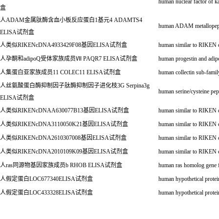
human nuclear factor of ka
盒
人
ADAM
金属肽酶含血小板反应蛋白
1
基元
4 ADAMTS4
human ADAM metallopept
ELISA
试剂盒
人类似
RIKENcDNA4933429F08
基因
ELISA
试剂盒
human similar to RIKE
人孕酮和
adipoQ
受体家族成员
Ⅶ
PAQR7 ELISA
试剂盒
human progestin and adip
人集蛋白亚家族成员
11 COLEC11 ELISA
试剂盒
human collectin sub-fa
人丝氨酸蛋白酶抑制因子肽酶抑制因子进化枝
3G Serpina3g
human serine/cysteine pe
ELISA
试剂盒
人类似
RIKENcDNAA630077B13
基因
ELISA
试剂盒
human similar to RIKE
人类似
RIKENcDNA3110050K21
基因
ELISA
试剂盒
human similar to RIKE
人类似
RIKENcDNA2610307008
基因
ELISA
试剂盒
human similar to RIKE
人类似
RIKENcDNA2010109K09
基因
ELISA
试剂盒
human similar to RIKE
人
ras
同源物基因家族成员
b RHOB ELISA
试剂盒
human ras homolog gen
人假定蛋白
LOC677340ELISA
试剂盒
human hypothetical pro
人假定蛋白
LOC433328ELISA
试剂盒
human hypothetical pro