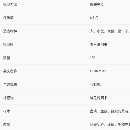
检测方法
酶联免疫
保质期
6个月
适应物种
人，小鼠，大鼠，猪牛羊
检测限
参考说明书
150
数量
CHIKV Ab
英文名称
48T/96T
包装规格
标记物
详见说明书
样本
血清，血浆，组织匀浆液
应用
科研实验，环保，生物产