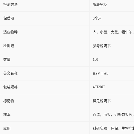
保存条件
2-8℃防潮避光
品牌
广州奥瑞达生物
ARD10749
货号
用途
仅用于科研实验，不得用
检测方法
酶联免疫
保质期
6个月
适应物种
人，小鼠，大鼠，猪牛羊
检测限
参考说明书
150
数量
英文名称
HSVⅠAb