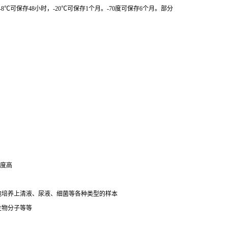
索要说明书。
测的标本，储存在4℃备用，如有特殊原因需要周期收集标本，
8℃可保存48小时，-20℃可保存1个月。-70度可保存6个月。部分
强