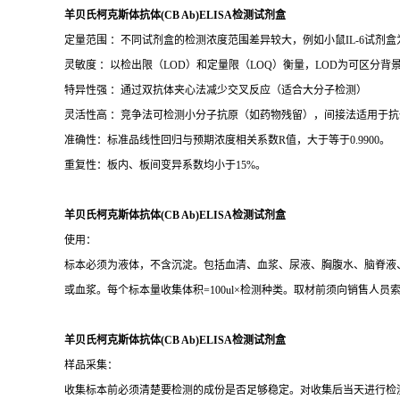
产品规格：48T/96T
保存条件：2-8℃
有效期：6个月
供应种属有：人，大鼠，小鼠，豚鼠，兔，犬，猴，猪，牛羊马，鸡鸭
羊贝氏柯克斯体抗体(CB Ab)ELISA检测试剂盒
定量范围 ：不同试剂盒的检测浓度范围差异较大，例如小鼠IL-6试剂盒为15.6–1
灵敏度 ：以检出限（LOD）和定量限（LOQ）衡量，LOD为可区分背景的
特异性强 ：通过双抗体夹心法减少交叉反应（适合大分子检测）
灵活性高 ：竞争法可检测小分子抗原（如药物残留），间接法适用于抗
准确性：标准品线性回归与预期浓度相关系数R值，大于等于0.9900。
重复性：板内、板间变异系数均小于15%。
羊贝氏柯克斯体抗体(CB Ab)ELISA检测试剂盒
使用：
标本必须为液体，不含沉淀。包括血清、血浆、尿液、胸腹水、脑脊液、细