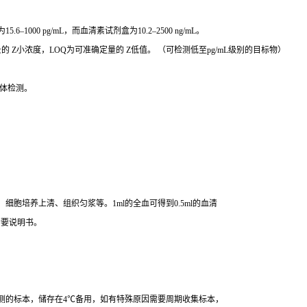
鹅，植物，鱼，昆虫，微生物等
000 pg/mL，而血清素试剂盒为10.2–2500 ng/mL。
 Z小浓度，LOQ为可准确定量的 Z低值。 （可检测低至pg/mL级别的目标物）
体检测。
胞培养上清、组织匀浆等。1ml的全血可得到0.5ml的血清