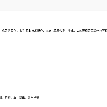
，组织匀浆液，细胞培养上清液
环保，生物产业，农业
充足的库存 ，提供专业技术服务，ELISA免费代测，生化，WB,液相等实验外包