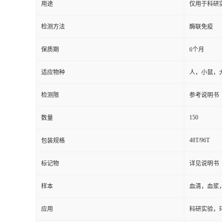
保存条件
2-8℃防潮
品牌
广州奥瑞达
ARD06153
货号
用途
仅用于科研
检测方法
酶联免疫
保质期
6个月
适应物种
人，小鼠，
检测限
参考说明书
150
数量
48T/96T
包装规格