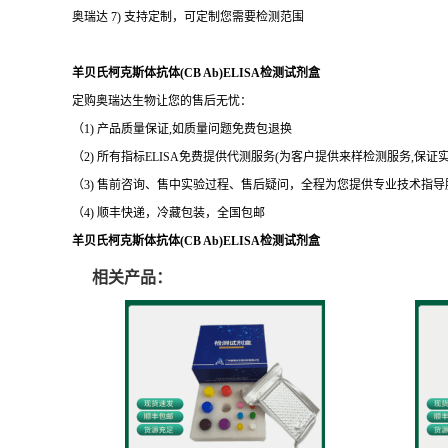
奥瑞达 2) 规范包被操作——吸附均匀、吸附性好、空白值低、空底透
奥瑞达 3) 先进的优化方案——回收利用率高、稳定的重复性和可靠性强
奥瑞达 4) 适用于血清、血浆、体液、、胸腹水、脑脊液、组织匀浆,
奥瑞达 5) 可检测指标品种齐全:蛋白质、抗体、抗原、细胞因子等多种
奥瑞达 6) 价格优惠，量大从优
奥瑞达 7) 支持定制，可定制您需要检测范围
羊贝氏柯克斯体抗体(CB Ab)ELISA检测试剂盒
定购奥瑞达生物让您的售后无忧：
（1) 产品质量保证,如质量问题免费包退换
（2) 所有指标ELISA免费提供代测服务(为客户提供来样检测服务,保证
（3) 售前咨询、售中实验过程、售后疑问，全程为您提供专业技术指导
（4) 顺丰快递，冷藏包装，全国包邮
羊贝氏柯克斯体抗体(CB Ab)ELISA检测试剂盒
相关产品：