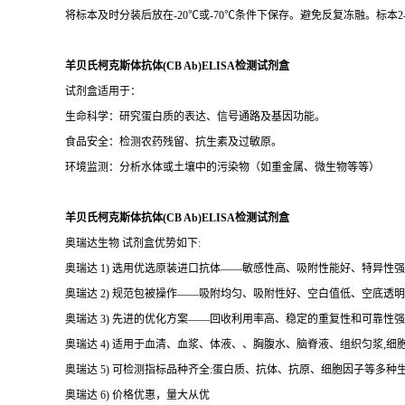
或血浆。每个标本量收集体积=100ul×检测种类。取材前须向销售人员
羊贝氏柯克斯体抗体(CB Ab)ELISA检测试剂盒
样品采集：
收集标本前必须清楚要检测的成份是否足够稳定。对收集后当天进行检
将标本及时分装后放在-20℃或-70℃条件下保存。避免反复冻融。标本2-
羊贝氏柯克斯体抗体(CB Ab)ELISA检测试剂盒
试剂盒适用于：
生命科学：研究蛋白质的表达、信号通路及基因功能。
食品安全：检测农药残留、抗生素及过敏原。
环境监测：分析水体或土壤中的污染物（如重金属、微生物等等）
羊贝氏柯克斯体抗体(CB Ab)ELISA检测试剂盒
奥瑞达生物 试剂盒优势如下:
奥瑞达 1) 选用优选原装进口抗体——敏感性高、吸附性能好、特异性