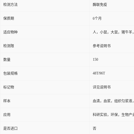
保存条件
2-8℃防潮避光
品牌
广州奥瑞达生物
ARD009530
货号
用途
仅用于科研实验，不得用
检测方法
酶联免疫
保质期
6个月
适应物种
人，小鼠，大鼠，猪牛羊
检测限
参考说明书
150
数量
48T/96T
包装规格