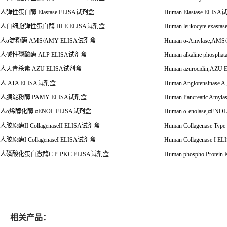
人弹性蛋白酶
Elastase ELISA
试剂盒
Human Elastase ELISA
人白细胞弹性蛋白酶
HLE ELISA
试剂盒
Human leukocyte exasta
人
α
淀粉酶
AMS/AMY ELISA
试剂盒
Human
α
-Amylase,AMS
人碱性磷酸酶
ALP ELISA
试剂盒
Human alkaline phospha
人天青杀素
AZU ELISA
试剂盒
Human azurocidin,AZU 
人
ATA ELISA
试剂盒
Human Angiotensinase 
人胰淀粉酶
PAMY ELISA
试剂盒
Human Pancreatic Amyl
人
α
烯醇化酶
α
ENOL ELISA试剂盒
Human
α
-enolase,
α
ENOL
人胶原酶
II CollagenaseII ELISA
试剂盒
Human Collagenase Type
人胶原酶
I CollagenaseI ELISA
试剂盒
Human Collagenase I EL
人磷酸化蛋白激酶
C P-PKC ELISA
试剂盒
Human phospho Protein
相关产品：