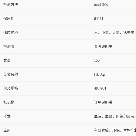
检测方法
酶联免疫
保质期
6个月
适应物种
人，小鼠，大鼠，猪牛羊
检测限
参考说明书
150
数量
HD Ag
英文名称
48T/96T
包装规格
标记物
详见说明书
样本
血清，血浆，组织匀浆液
应用
科研实验，环保，生物产