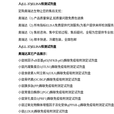
人(LL-37)ELISA检测试剂盒
定购奥瑞达生物让您的售后无忧：
奥瑞达（1) 产品质量保证,如质量问题免费包退换
奥瑞达（2) 所有指标ELISA免费提供代测服务(为客户提供来样检测服
奥瑞达（3) 售前咨询、售中实验过程、售后疑问，全程为您提供专业
奥瑞达（4) 顺丰快递，冷藏包装，全国包邮
人(LL-37)ELISA检测试剂盒
奥瑞达其它产品展示：
小鼠核因子κB亚基p65(NFKB-p65)酶联免疫吸附测定试剂盒
小鼠内凝集蛋白1(ITLN1)酶联免疫吸附测定试剂盒
小鼠食欲素A/阿立新A(OXA)酶联免疫吸附测定试剂盒
小鼠骨钙素(OC/BGP)酶联免疫吸附测定试剂盒
小鼠胰多肽(PP)酶联免疫吸附测定试剂盒
小鼠胃蛋白酶原C(PGC)酶联免疫吸附测定试剂盒
小鼠穿孔蛋白1(PRF1)酶联免疫吸附测定试剂盒
小鼠过氧化物酶体增殖因子活化受体γ(PPAR-γ)酶联免疫吸附测定试剂盒
小鼠(LDLR)酶联免疫吸附测定试剂盒