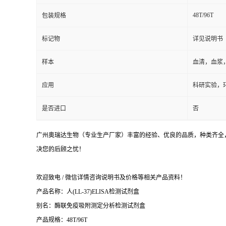
48T/96T
包装规格
标记物
详见说明书
样本
血清，血浆
应用
科研实验，
是否进口
否
广州奥瑞达生物（专业生产厂家）丰富的经验、优良的品质，种类齐全，
决您的后顾之忧！
欢迎致电 / 微信详情咨询说明书及价格等相关产品资料！
产品名称：
人(LL-37)ELISA检测试剂盒
别名：酶联免疫吸附测定分析检测试剂盒
产品规格：48T/96T