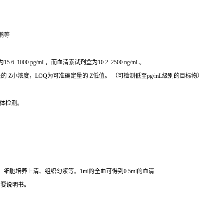
鹅等
000 pg/mL，而血清素试剂盒为10.2–2500 ng/mL。
 Z小浓度，LOQ为可准确定量的 Z低值。 （可检测低至pg/mL级别的目标物）
体检测。
胞培养上清、组织匀浆等。1ml的全血可得到0.5ml的血清
索要说明书。