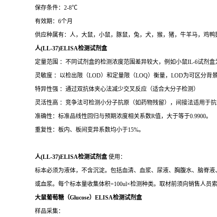
保存条件：2-8℃
有效期：6个月
供应种属有：人，大鼠，小鼠，豚鼠，兔，犬，猴，猪，牛羊马，鸡鸭
人(LL-37)ELISA检测试剂盒
定量范围 ：不同试剂盒的检测浓度范围差异较大，例如小鼠IL-6试剂盒为15.6–1
灵敏度 ：以检出限（LOD）和定量限（LOQ）衡量，LOD为可区分背景的
特异性强 ：通过双抗体夹心法减少交叉反应（适合大分子检测）
灵活性高 ：竞争法可检测小分子抗原（如药物残留），间接法适用于抗
准确性：标准品线性回归与预期浓度相关系数R值，大于等于0.9900。
重复性：板内、板间变异系数均小于15%。
人(LL-37)ELISA检测试剂盒
使用：
标本必须为液体，不含沉淀。包括血清、血浆、尿液、胸腹水、脑脊液、细
或血浆。每个标本量收集体积=100ul×检测种类。取材前须向销售人员
大鼠葡萄糖（Glucose）ELISA检测试剂盒
样品采集：