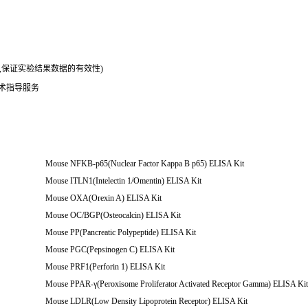
务,保证实验结果数据的有效性)
技术指导服务
Mouse NFKB-p65(Nuclear Factor Kappa B p65) ELISA Kit
Mouse ITLN1(Intelectin 1/Omentin) ELISA Kit
Mouse OXA(Orexin A) ELISA Kit
Mouse OC/BGP(Osteocalcin) ELISA Kit
Mouse PP(Pancreatic Polypeptide) ELISA Kit
Mouse PGC(Pepsinogen C) ELISA Kit
Mouse PRF1(Perforin 1) ELISA Kit
Mouse PPAR-γ(Peroxisome Proliferator Activated Receptor Gamma) ELISA Kit
Mouse LDLR(Low Density Lipoprotein Receptor) ELISA Kit