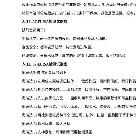
收集标本前必须清楚要检测的成份是否足够稳定。对收集后当天进行检
将标本及时分装后放在-20℃或-70℃条件下保存。避免反复冻融。标本2-
人(LL-37)ELISA检测试剂盒
试剂盒适用于：
生命科学：研究蛋白质的表达、信号通路及基因功能。
食品安全：检测农药残留、抗生素及过敏原。
环境监测：分析水体或土壤中的污染物（如重金属、微生物等等）
人(LL-37)ELISA检测试剂盒
奥瑞达生物 试剂盒优势如下:
奥瑞达 1) 选用优选原装进口抗体——敏感性高、吸附性能好、特异性强
奥瑞达 2) 规范包被操作——吸附均匀、吸附性好、空白值低、空底透
奥瑞达 3) 先进的优化方案——回收利用率高、稳定的重复性和可靠性强
奥瑞达 4) 适用于血清、血浆、体液、、胸腹水、脑脊液、组织匀浆,
奥瑞达 5) 可检测指标品种齐全:蛋白质、抗体、抗原、细胞因子等多种
奥瑞达 6) 价格优惠，量大从优
奥瑞达 7) 支持定制，可定制您需要检测范围