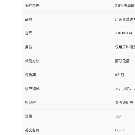
保存条件
2-8℃防潮
品牌
广州奥瑞达
ARD06114
货号
用途
仅用于科研
检测方法
酶联免疫
保质期
6个月
适应物种
人，小鼠，
检测限
参考说明书
150
数量
LL-37
英文名称