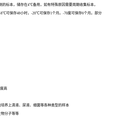
测的标本，储存在4℃备用，如有特殊原因需要周期收集标本，
8℃可保存48小时，-20℃可保存1个月。-70度可保存6个月。部分
明度高
细胞培养上清液、尿液、细菌等各种类型的样本
生物分子等等