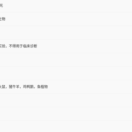
避光
生物
实验，不得用于临床诊断
大鼠，猪牛羊，鸡鸭鹅，鱼植物