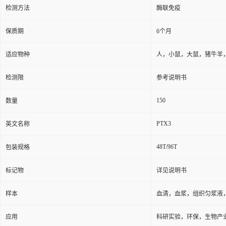
检测方法
酶联免疫
保质期
6个月
适应物种
人，小鼠，大鼠，猪牛羊
检测限
参考说明书
150
数量
PTX3
英文名称
48T/96T
包装规格
标记物
详见说明书
样本
血清，血浆，组织匀浆液
应用
科研实验，环保，生物产