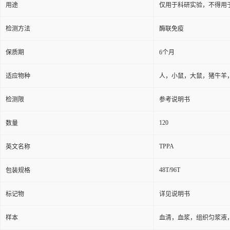
用途
仅用于科研实验，不得用
检测方法
酶联免疫
保质期
6个月
适应物种
人，小鼠，大鼠，猪牛羊
检测限
参考说明书
120
数量
TPPA
英文名称
48T/96T
包装规格
标记物
详见说明书
样本
血清，血浆，组织匀浆液