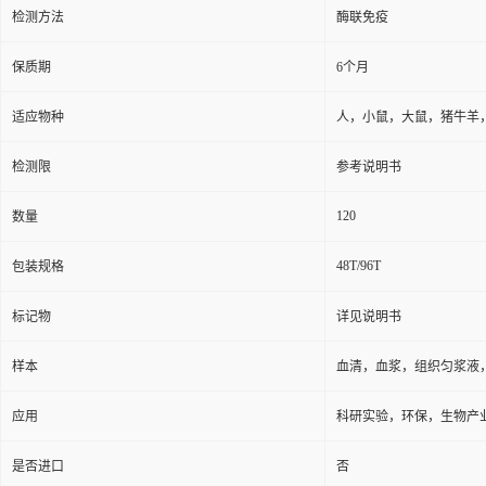
检测方法
酶联免疫
保质期
6个月
适应物种
人，小鼠，大鼠，猪牛羊
检测限
参考说明书
120
数量
48T/96T
包装规格
标记物
详见说明书
样本
血清，血浆，组织匀浆液
应用
科研实验，环保，生物产
是否进口
否