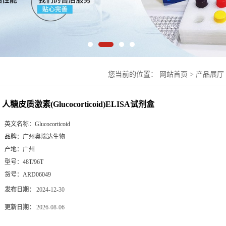
您当前的位置：
网站首页
>
产品展厅
盒
人糖皮质激素(Glucocorticoid)ELISA试剂盒
英文名称：
Glucocorticoid
品牌：
广州奥瑞达生物
产地：
广州
型号：
48T/96T
货号：
ARD06049
发布日期：
2024-12-30
更新日期：
2026-08-06