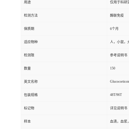
用途
仅用于科研
检测方法
酶联免疫
保质期
6个月
适应物种
人，小鼠，
检测限
参考说明书
150
数量
Glucocorticoi
英文名称
48T/96T
包装规格
标记物
详见说明书
样本
血清，血浆