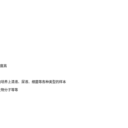
强
明度高
细胞培养上清液、尿液、细菌等各种类型的样本
生物分子等等