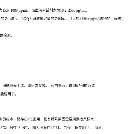
000 pg/mL，而血清素试剂盒为10.2–2500 ng/mL。
 Z小浓度，LOQ为可准确定量的 Z低值。 （可检测低至pg/mL级别的目标物）
体检测。
胞培养上清、组织匀浆等。1ml的全血可得到0.5ml的血清
索要说明书。
测的标本，储存在4℃备用，如有特殊原因需要周期收集标本，
8℃可保存48小时，-20℃可保存1个月。-70度可保存6个月。部分