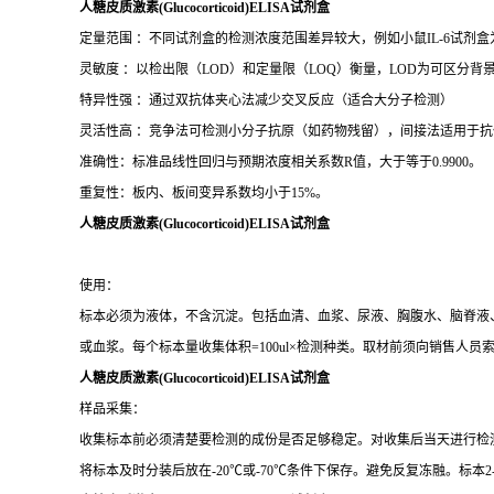
人糖皮质激素(Glucocorticoid)ELISA试剂盒
定量范围 ：不同试剂盒的检测浓度范围差异较大，例如小鼠IL-6试剂盒为15.6–1
灵敏度 ：以检出限（LOD）和定量限（LOQ）衡量，LOD为可区分背景的
特异性强 ：通过双抗体夹心法减少交叉反应（适合大分子检测）
灵活性高 ：竞争法可检测小分子抗原（如药物残留），间接法适用于抗
准确性：标准品线性回归与预期浓度相关系数R值，大于等于0.9900。
重复性：板内、板间变异系数均小于15%。
人糖皮质激素(Glucocorticoid)ELISA试剂盒
使用：
标本必须为液体，不含沉淀。包括血清、血浆、尿液、胸腹水、脑脊液、细
或血浆。每个标本量收集体积=100ul×检测种类。取材前须向销售人员
人糖皮质激素(Glucocorticoid)ELISA试剂盒
样品采集：
收集标本前必须清楚要检测的成份是否足够稳定。对收集后当天进行检
将标本及时分装后放在-20℃或-70℃条件下保存。避免反复冻融。标本2-