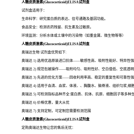
人糖皮质激素(Glucocorticoid)ELISA试剂盒
试剂盒适用于：
生命科学：研究蛋白质的表达、信号通路及基因功能。
食品安全：检测农药残留、抗生素及过敏原。
环境监测：分析水体或土壤中的污染物（如重金属、微生物等等）
人糖皮质激素(Glucocorticoid)ELISA试剂盒
奥瑞达生物 试剂盒优势如下:
奥瑞达 1) 选用优选原装进口抗体——敏感性高、吸附性能好、特异性
奥瑞达 2) 规范包被操作——吸附均匀、吸附性好、空白值低、空底透
奥瑞达 3) 先进的优化方案——回收利用率高、稳定的重复性和可靠性强
奥瑞达 4) 适用于血清、血浆、体液、、胸腹水、脑脊液、组织匀浆,
奥瑞达 5) 可检测指标品种齐全:蛋白质、抗体、抗原、细胞因子等多种
奥瑞达 6) 价格优惠，量大从优
奥瑞达 7) 支持定制，可定制您需要检测范围
人糖皮质激素(Glucocorticoid)ELISA试剂盒
定购奥瑞达生物让您的售后无忧：