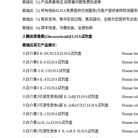
奥瑞达（1) 产品质量保证,如质量问题免费包退换
奥瑞达（2) 所有指标ELISA免费提供代测服务(为客户提供来样检测服
奥瑞达（3) 售前咨询、售中实验过程、售后疑问，全程为您提供专业
奥瑞达（4) 顺丰快递，冷藏包装，全国包邮
人糖皮质激素(Glucocorticoid)ELISA试剂盒
奥瑞达其它产品展示：
人白介素
8 IL-8/CXCL8 ELISA
试剂盒
Human Int
人白介素
6 IL-6 ELISA
试剂盒
Human Int
人白介素
-5 IL-5 ELISA
试剂盒
Human Int
人白介素
4 IL-4 ELISA
试剂盒
Human Int
人白介素
3 IL-3 ELISA
试剂盒
Human Int
人白介素
2
可溶性受体
β
链
IL-2sRβ ELISA
试剂盒
Human solu
人白介素
2
可溶性受体
α
链
IL-2sR
α
/CD25 ELISA
试剂盒
Human solu
人白介素
2 IL-2 ELISA
试剂盒
Human Int
人白介素
1
α
IL-1
α
ELISA
试剂盒
Human Inte
人白介素
1
可溶性受体
Ⅱ
IL-1sR
Ⅱ
ELISA
试剂盒
Human solu