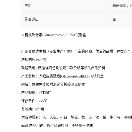
应用
科研实验，
是否进口
否
人糖皮质激素(Glucocorticoid)ELISA试剂盒
广州奥瑞达生物（专业生产厂家）丰富的经验、优良的品质，种类齐全，
决您的后顾之忧！
欢迎致电 / 微信详情咨询说明书及价格等相关产品资料！
产品名称：
人糖皮质激素(Glucocorticoid)ELISA试剂盒
别名：酶联免疫吸附测定分析检测试剂盒
产品规格：48T/96T
保存条件：2-8℃
有效期：6个月
供应种属有：人，大鼠，小鼠，豚鼠，兔，犬，猴，猪，牛羊马，鸡鸭
酶联 产品用途：仅供科研检测，不得用于临床