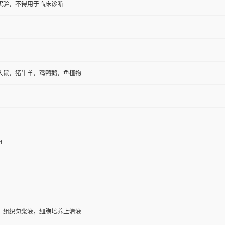
实验，不得用于临床诊断
大鼠，猪牛羊，鸡鸭鹅，鱼植物
d
，组织匀浆液，细胞培养上清液