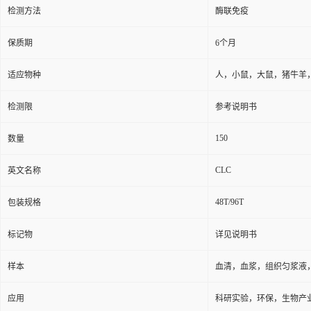
检测方法
酶联免疫
保质期
6个月
适应物种
人，小鼠，大鼠，猪牛羊
检测限
参考说明书
150
数量
CLC
英文名称
48T/96T
包装规格
标记物
详见说明书
样本
血清，血浆，组织匀浆液
应用
科研实验，环保，生物产