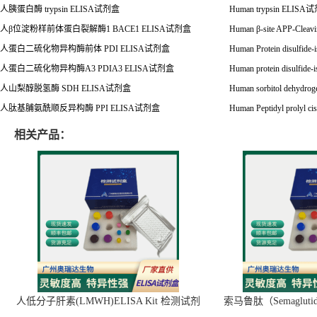
人胰蛋白酶
trypsin ELISA
试剂盒
Human trypsin ELISA
试
人
β
位淀粉样前体蛋白裂解酶
1
BACE1
ELISA
试剂盒
Human
β
-site APP-Cleav
人蛋白二硫化物异构酶前体
PDI ELISA
试剂盒
Human Protein disulfide
人蛋白二硫化物异构酶
A3 PDIA3 ELISA
试剂盒
Human protein disulfide
人山梨醇脱氢酶
SDH ELISA
试剂盒
Human sorbitol dehydro
人肽基脯氨酰顺反异构酶
PPI ELISA
试剂盒
Human Peptidyl prolyl ci
相关产品：
人低分子肝素(LMWH)ELISA Kit 检测试剂
索马鲁肽（Semaglut