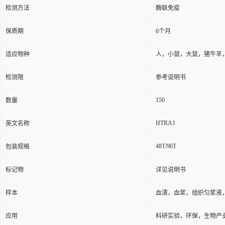
检测方法
酶联免疫
保质期
6个月
适应物种
人，小鼠，大鼠，猪牛羊
检测限
参考说明书
150
数量
HTRA1
英文名称
48T/96T
包装规格
标记物
详见说明书
样本
血清，血浆，组织匀浆液
应用
科研实验，环保，生物产