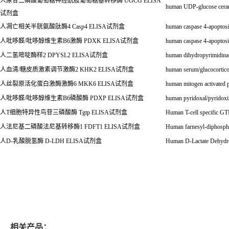
人尿苷二磷酸葡萄糖神经酰胺葡萄糖基转移酶
UGCG ELISA
human UDP-glucose ceram
试剂盒
人凋亡相关半胱氨酸肽酶
4 Casp4 ELISA
试剂盒
human caspase 4-apoptosi
人吡哆醛
/
吡哆醇维生素
B6
激酶
PDXK ELISA
试剂盒
human caspase 4-apoptosi
人二氢嘧啶酶样
2 DPYSL2 ELISA
试剂盒
human dihydropyrimidin
人血清
/
糖皮质激素调节激酶
2 KHK2 ELISA
试剂盒
human serum/glucocortico
人丝裂原活化蛋白激酶激酶
6 MKK6 ELISA
试剂盒
human mitogen activated
人吡哆醛
/
吡哆醇维生素
B6
磷酸酶
PDXP ELISA
试剂盒
human pyridoxal/pyridox
人
T
细胞特异性鸟苷三磷酸酶
Tgtp ELISA
试剂盒
Human T-cell specific G
人法尼基二磷酸法尼基转移酶
1 FDFT1 ELISA
试剂盒
Human farnesyl-diphosph
人
D-
乳酸脱氢酶
D-LDH ELISA
试剂盒
Human D-Lactate Dehyd
相关产品：