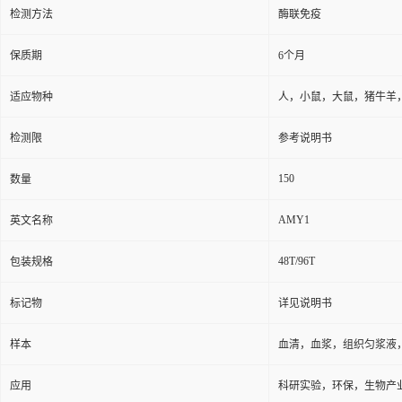
检测方法
酶联免疫
保质期
6个月
适应物种
人，小鼠，大鼠，猪牛羊
检测限
参考说明书
150
数量
AMY1
英文名称
48T/96T
包装规格
标记物
详见说明书
样本
血清，血浆，组织匀浆液
应用
科研实验，环保，生物产