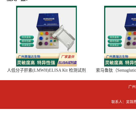
人低分子肝素(LMWH)ELISA Kit 检测试剂
索马鲁肽（Semaglut
盒
广州
联系人：吴锦