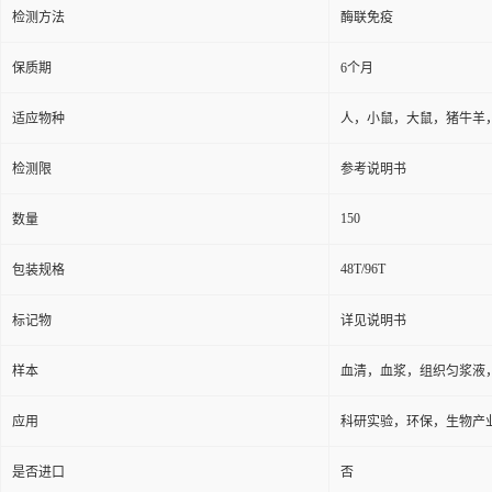
检测方法
酶联免疫
保质期
6个月
适应物种
人，小鼠，大鼠，猪牛羊
检测限
参考说明书
150
数量
48T/96T
包装规格
标记物
详见说明书
样本
血清，血浆，组织匀浆液
应用
科研实验，环保，生物产
是否进口
否