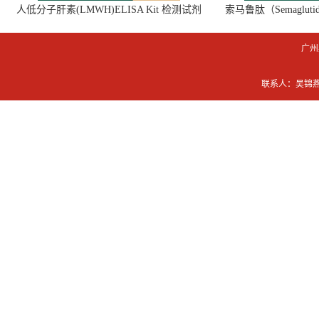
人低分子肝素(LMWH)ELISA Kit 检测试剂
索马鲁肽（Semaglut
盒
广州
联系人：吴锦