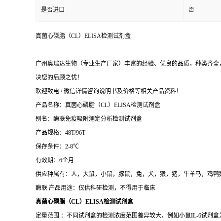
是否进口
否
真菌心磷脂（CL）ELISA检测试剂盒
广州奥瑞达生物（专业生产厂家）丰富的经验、优良的品质，种类齐全，
决您的后顾之忧！
欢迎致电 / 微信详情咨询说明书及价格等相关产品资料！
产品名称：
真菌心磷脂（CL）ELISA检测试剂盒
别名：酶联免疫吸附测定分析检测试剂盒
产品规格：48T/96T
保存条件：2-8℃
有效期：6个月
供应种属有：人，大鼠，小鼠，豚鼠，兔，犬，猴，猪，牛羊马，鸡鸭
酶联 产品用途：仅供科研检测，不得用于临床
真菌心磷脂（CL）ELISA检测试剂盒
定量范围 ：不同试剂盒的检测浓度范围差异较大，例如小鼠IL-6试剂盒为15.6–1