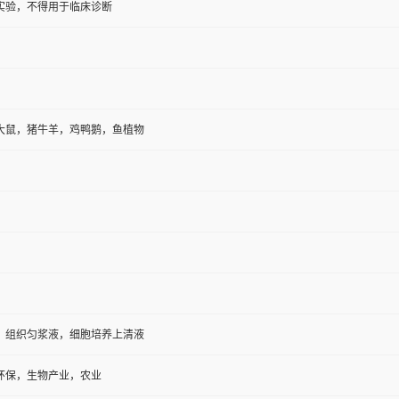
实验，不得用于临床诊断
大鼠，猪牛羊，鸡鸭鹅，鱼植物
，组织匀浆液，细胞培养上清液
环保，生物产业，农业