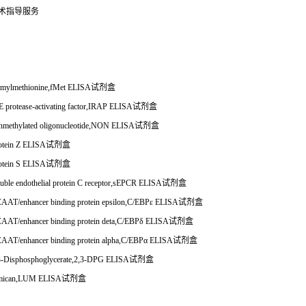
技术指导服务
mylmethionine,fMet ELISA
试剂盒
 protease-activating factor,IRAP ELISA
试剂盒
methylated oligonucleotide,NON ELISA
试剂盒
tein Z ELISA
试剂盒
tein S ELISA
试剂盒
ble endothelial protein C receptor,sEPCR ELISA
试剂盒
AT/enhancer binding protein epsilon,C/EBP
ε
ELISA
试剂盒
AT/enhancer binding protein deta,C/EBP
δ
ELISA
试剂盒
AT/enhancer binding protein alpha,C/EBP
α
ELISA
试剂盒
-Disphosphoglycerate,2,3-DPG ELISA
试剂盒
mican,LUM ELISA
试剂盒