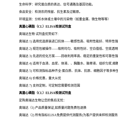
生命科学：研究蛋白质的表达、信号通路及基因功能。
食品安全：检测农药残留、抗生素及过敏原。
环境监测：分析水体或土壤中的污染物（如重金属、微生物等等）
真菌心磷脂（CL）ELISA检测试剂盒
奥瑞达生物 试剂盒优势如下:
奥瑞达 1) 选用优选原装进口抗体——敏感性高、吸附性能好、特异性
奥瑞达 2) 规范包被操作——吸附均匀、吸附性好、空白值低、空底透
奥瑞达 3) 先进的优化方案——回收利用率高、稳定的重复性和可靠性强
奥瑞达 4) 适用于血清、血浆、体液、、胸腹水、脑脊液、组织匀浆,
奥瑞达 5) 可检测指标品种齐全:蛋白质、抗体、抗原、细胞因子等多种
奥瑞达 6) 价格优惠，量大从优
奥瑞达 7) 支持定制，可定制您需要检测范围
真菌心磷脂（CL）ELISA检测试剂盒
定购奥瑞达生物让您的售后无忧：
奥瑞达（1) 产品质量保证,如质量问题免费包退换
奥瑞达（2) 所有指标ELISA免费提供代测服务(为客户提供来样检测服