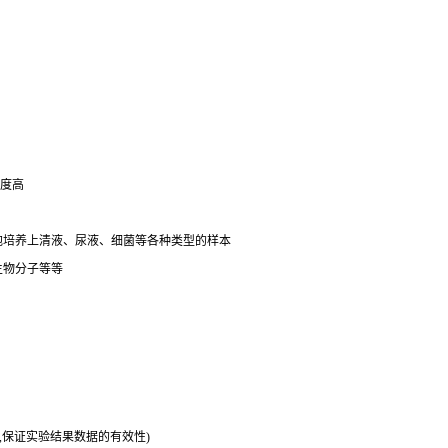
强
明度高
细胞培养上清液、尿液、细菌等各种类型的样本
生物分子等等
务,保证实验结果数据的有效性)