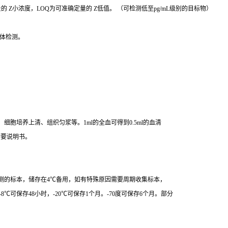
 Z小浓度，LOQ为可准确定量的 Z低值。 （可检测低至pg/mL级别的目标物）
体检测。
胞培养上清、组织匀浆等。1ml的全血可得到0.5ml的血清
索要说明书。
测的标本，储存在4℃备用，如有特殊原因需要周期收集标本，
8℃可保存48小时，-20℃可保存1个月。-70度可保存6个月。部分