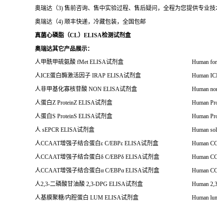
奥瑞达（3) 售前咨询、售中实验过程、售后疑问，全程为您提供专业
奥瑞达（4) 顺丰快递，冷藏包装，全国包邮
真菌心磷脂（CL）ELISA检测试剂盒
奥瑞达其它产品展示：
人甲酰甲硫氨酸
fMet ELISA
试剂盒
Human for
人
ICE
蛋白酶激活因子
IRAP ELISA
试剂盒
Human ICE
人非甲基化寡核苷酸
NON ELISA
试剂盒
Human non
人蛋白
Z ProteinZ ELISA
试剂盒
Human Pro
人蛋白
S ProteinS ELISA
试剂盒
Human Pro
人
sEPCR ELISA
试剂盒
Human solu
人
CCAAT
增强子结合蛋白
ε
C/EBP
ε
ELISA
试剂盒
Human CCA
人
CCAAT
增强子结合蛋白
δ
C/EBP
δ
ELISA
试剂盒
Human CCA
人
CCAAT
增强子结合蛋白
α
C/EBP
α
ELISA
试剂盒
Human CCA
人
2,3-
二磷酸甘油酸
2,3-DPG ELISA
试剂盒
Human 2,3
人基膜聚糖
/
内腔蛋白
LUM ELISA
试剂盒
Human lu