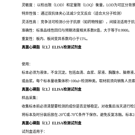
灵敏度 ：以检出限（LOD）和定量限（LOQ）衡量，LOD为可区分背景的
特异性强 ：通过双抗体夹心法减少交叉反应（适合大分子检测）
灵活性高 ：竞争法可检测小分子抗原（如药物残留），间接法适用于抗
准确性：标准品线性回归与预期浓度相关系数R值，大于等于0.9900。
重复性：板内、板间变异系数均小于15%。
真菌心磷脂（CL）ELISA检测试剂盒
使用：
标本必须为液体，不含沉淀。包括血清、血浆、尿液、胸腹水、脑脊液、细
或血浆。每个标本量收集体积=100ul×检测种类。取材前须向销售人员
真菌心磷脂（CL）ELISA检测试剂盒
样品采集：
收集标本前必须清楚要检测的成份是否足够稳定。对收集后当天进行检
将标本及时分装后放在-20℃或-70℃条件下保存。避免反复冻融。标本2-
真菌心磷脂（CL）ELISA检测试剂盒
试剂盒适用于：