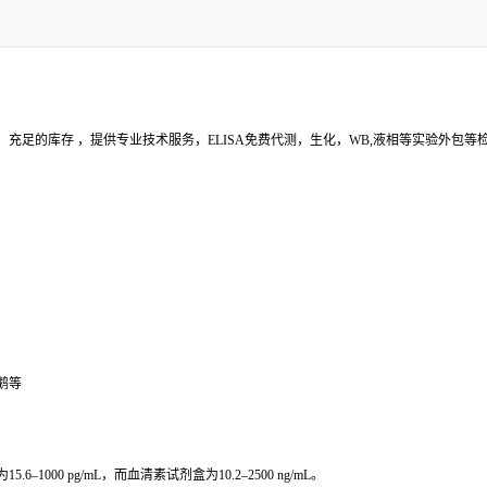
充足的库存 ，提供专业技术服务，ELISA免费代测，生化，WB,液相等实验外包
鹅等
000 pg/mL，而血清素试剂盒为10.2–2500 ng/mL。