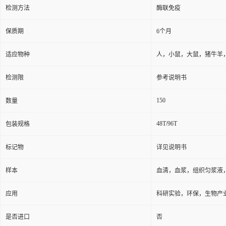
检测方法
酶联免疫
保质期
6个月
适应物种
人，小鼠，大鼠，猪牛羊
检测限
参考说明书
150
数量
48T/96T
包装规格
标记物
详见说明书
样本
血清，血浆，组织匀浆液
应用
科研实验，环保，生物产
是否进口
否