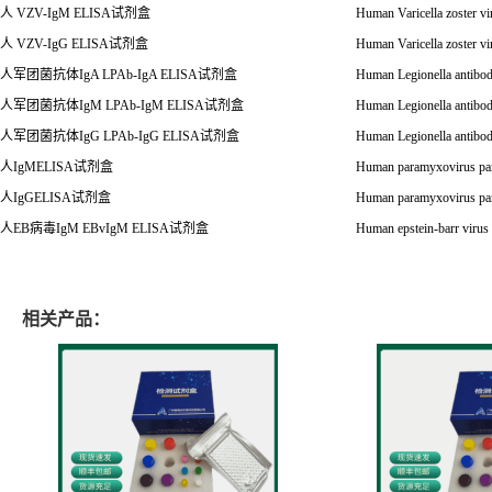
人
VZV-IgM ELISA
试剂盒
Human Varicella zoster
人
VZV-IgG ELISA
试剂盒
Human Varicella zoster 
人军团菌抗体
IgA LPAb-IgA ELISA
试剂盒
Human Legionella antib
人军团菌抗体
IgM LPAb-IgM ELISA
试剂盒
Human Legionella antib
人军团菌抗体
IgG LPAb-IgG ELISA
试剂盒
Human Legionella antib
人IgMELISA
试剂盒
Human paramyxovirus pa
人
IgGELISA
试剂盒
Human paramyxovirus par
人
EB
病毒
IgM EBvIgM ELISA
试剂盒
Human epstein-barr vir
相关产品：