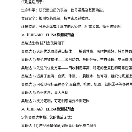
试剂盒适用于：
生命科学：研究蛋白质的表达、信号通路及基因功能。
食品安全：检测农药残留、抗生素及过敏原。
环境监测：分析水体或土壤中的污染物（如重金属、微生物等等）
人（EHF-Ab） ELISA检测试剂盒
奥瑞达生物 试剂盒优势如下:
奥瑞达 1) 选用优选原装进口抗体——敏感性高、吸附性能好、特异性强
奥瑞达 2) 规范包被操作——吸附均匀、吸附性好、空白值低、空底透
奥瑞达 3) 先进的优化方案——回收利用率高、稳定的重复性和可靠性强
奥瑞达 4) 适用于血清、血浆、体液、、胸腹水、脑脊液、组织匀浆,
奥瑞达 5) 可检测指标品种齐全:蛋白质、抗体、抗原、细胞因子等多种
奥瑞达 6) 价格优惠，量大从优
奥瑞达 7) 支持定制，可定制您需要检测范围
人（EHF-Ab） ELISA检测试剂盒
定购奥瑞达生物让您的售后无忧：
奥瑞达（1) 产品质量保证,如质量问题免费包退换