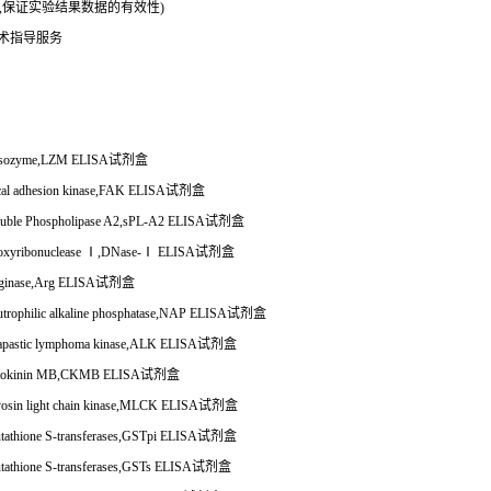
务,保证实验结果数据的有效性)
技术指导服务
sozyme,LZM ELISA
试剂盒
al adhesion kinase,FAK ELISA
试剂盒
uble Phospholipase A2,sPL-A2 ELISA
试剂盒
xyribonuclease
Ⅰ
,DNase-
Ⅰ
ELISA
试剂盒
ginase,Arg ELISA
试剂盒
trophilic alkaline phosphatase,NAP ELISA
试剂盒
pastic lymphoma kinase,ALK ELISA
试剂盒
tokinin MB,CKMB ELISA
试剂盒
sin light chain kinase,MLCK ELISA
试剂盒
tathione S-transferases,GSTpi ELISA
试剂盒
tathione S-transferases,GSTs ELISA
试剂盒