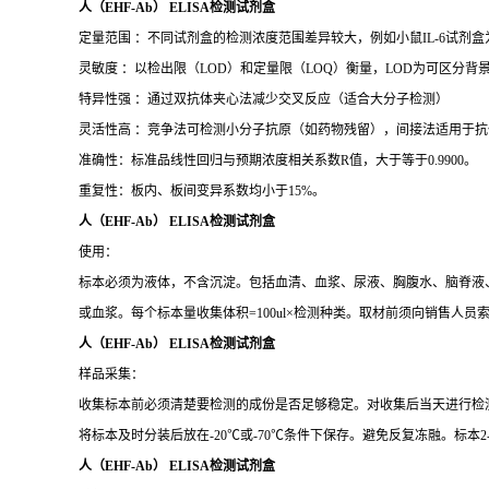
人（EHF-Ab） ELISA检测试剂盒
定量范围 ：不同试剂盒的检测浓度范围差异较大，例如小鼠IL-6试剂盒为15.6–1
灵敏度 ：以检出限（LOD）和定量限（LOQ）衡量，LOD为可区分背景的
特异性强 ：通过双抗体夹心法减少交叉反应（适合大分子检测）
灵活性高 ：竞争法可检测小分子抗原（如药物残留），间接法适用于抗
准确性：标准品线性回归与预期浓度相关系数R值，大于等于0.9900。
重复性：板内、板间变异系数均小于15%。
人（EHF-Ab） ELISA检测试剂盒
使用：
标本必须为液体，不含沉淀。包括血清、血浆、尿液、胸腹水、脑脊液、细
或血浆。每个标本量收集体积=100ul×检测种类。取材前须向销售人员
人（EHF-Ab） ELISA检测试剂盒
样品采集：
收集标本前必须清楚要检测的成份是否足够稳定。对收集后当天进行检
将标本及时分装后放在-20℃或-70℃条件下保存。避免反复冻融。标本2-
人（EHF-Ab） ELISA检测试剂盒