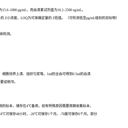
000 pg/mL，而血清素试剂盒为10.2–2500 ng/mL。
 Z小浓度，LOQ为可准确定量的 Z低值。 （可检测低至pg/mL级别的目标物）
体检测。
胞培养上清、组织匀浆等。1ml的全血可得到0.5ml的血清
索要说明书。
测的标本，储存在4℃备用，如有特殊原因需要周期收集标本，
8℃可保存48小时，-20℃可保存1个月。-70度可保存6个月。部分