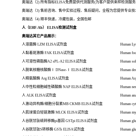
奥瑞达（2) 所有指标ELISA免费提供代测服务(为客户提供来样检测服
奥瑞达（3) 售前咨询、售中实验过程、售后疑问，全程为您提供专业
奥瑞达（4) 顺丰快递，冷藏包装，全国包邮
人（EHF-Ab） ELISA检测试剂盒
奥瑞达其它产品展示：
人溶菌酶
LZM ELISA
试剂盒
Human Ly
人黏着斑激酶
FAK ELISA
试剂盒
Human foc
人可溶性磷脂酶
A2 sPL-A2 ELISA
试剂盒
Human sol
人脱氧核糖核酸酶
Ⅰ
DNase-
Ⅰ
ELISA
试剂盒
Human deo
人精氨酸酶
Arg ELISA
试剂盒
Human Ar
人中性粒细胞碱性磷酸酶
NAP ELISA
试剂盒
Human neu
人
ALK ELISA
试剂盒
Human ana
人激动异构酶
/
细胞分裂素
MB CKMB ELISA
试剂盒
Human cy
人肌球蛋白轻链激酶
MLCK ELISA
试剂盒
Human myo
人谷胱甘肽硫转移酶
pi
基因
GSTpi ELISA
试剂盒
Human glu
人谷胱甘肽
S
转移酶
GSTs ELISA
试剂盒
Human glu