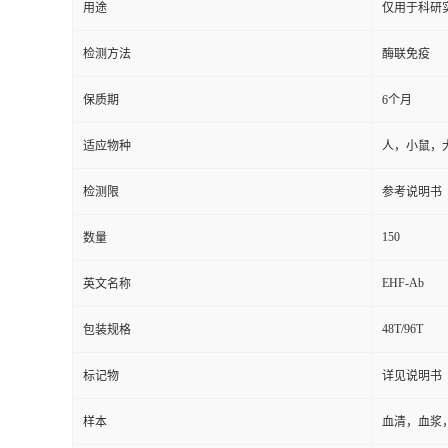
用途
仅用于科研
检测方法
酶联免疫
保质期
6个月
适应物种
人，小鼠，
检测限
参考说明书
150
数量
EHF-Ab
英文名称
48T/96T
包装规格
标记物
详见说明书
样本
血清，血浆