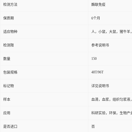
检测方法
酶联免疫
保质期
6个月
适应物种
人，小鼠，大鼠，猪牛羊
检测限
参考说明书
150
数量
48T/96T
包装规格
标记物
详见说明书
样本
血清，血浆，组织匀浆液
应用
科研实验，环保，生物产
是否进口
否