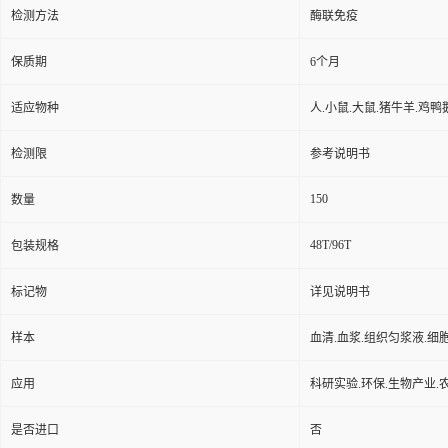
保存条件
2-8℃避光防潮
品牌
广州奥瑞达生物
ARD05691
货号
用途
仅用于科研实验，不得用
检测方法
酶联免疫
保质期
6个月
适应物种
人.小鼠.大鼠.猪牛羊.鸡鸭
检测限
参考说明书
150
数量
48T/96T
包装规格