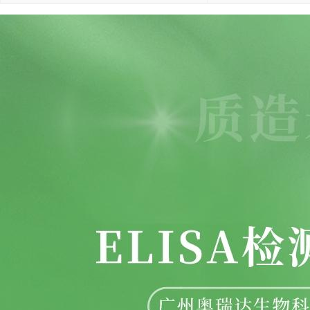
标记物
详见说明书
样本
血清.血浆.组织匀浆液.
应用
科研实验.环保.生物产业.
是否进口
否