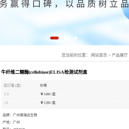
您当前的位置：
网站首页
>
产品展厅
剂盒
牛纤维二糖酶(cellobiase)ELISA检测试剂盒
起订量 (盒)
价格
1-5
￥
1480 /盒
≥5
￥
1280 /盒
品牌：
广州奥瑞达生物
产地：
广州