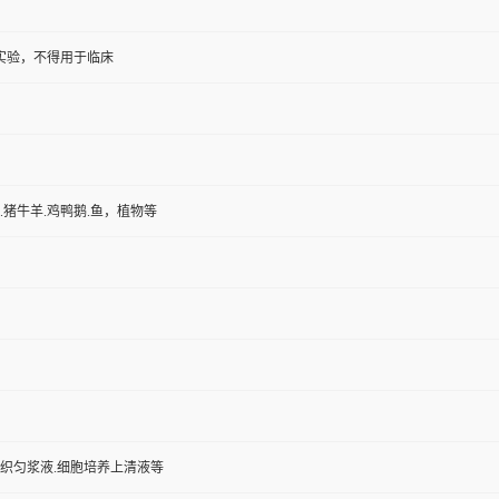
实验，不得用于临床
鼠.猪牛羊.鸡鸭鹅.鱼，植物等
组织匀浆液.细胞培养上清液等