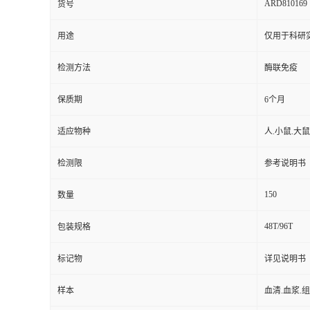
ARD810169
货号
用途
仅用于科研
检测方法
酶联免疫
保质期
6个月
适应物种
人.小鼠.大
检测限
参考说明书
150
数量
48T/96T
包装规格
标记物
详见说明书
样本
血清.血浆.