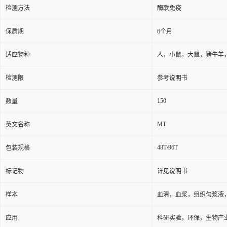
检测方法
酶联免疫
保质期
6个月
适应物种
人，小鼠，大鼠，猪牛羊
检测限
参考说明书
150
数量
MT
英文名称
48T/96T
包装规格
标记物
详见说明书
样本
血清，血浆，组织匀浆液
应用
科研实验，环保，生物产