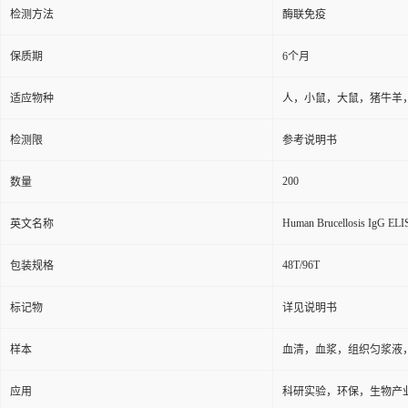
检测方法
酶联免疫
保质期
6个月
适应物种
人，小鼠，大鼠，猪牛羊
检测限
参考说明书
200
数量
Human Brucellosis IgG ELIS
英文名称
48T/96T
包装规格
标记物
详见说明书
样本
血清，血浆，组织匀浆液
应用
科研实验，环保，生物产