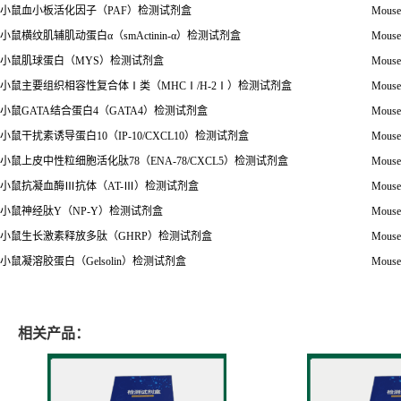
小鼠血小板活化因子（
PAF
）检测试剂盒
Mouse 
小鼠横纹肌辅肌动蛋白
α
（
smActinin-
α）检测试剂盒
Mouse 
小鼠肌球蛋白（
MYS
）检测试剂盒
Mouse
小鼠主要组织相容性复合体
Ⅰ
类
（MHCⅠ/H-2Ⅰ）检测试剂盒
Mouse 
小鼠
GATA
结合蛋白
4
（
GATA4
）检测试剂盒
Mouse
小鼠干扰素诱导蛋白
10
（
IP-10/CXCL10
）检测试剂盒
Mouse 
小鼠上皮中性粒细胞活化肽
78
（
ENA-78/CXCL5
）检测试剂盒
Mouse 
小鼠抗凝血酶
Ⅲ
抗体
（
AT-
Ⅲ）检测试剂盒
Mouse
小鼠神经肽
Y
（
NP-Y
）检测试剂盒
Mouse
小鼠生长激素释放多肽（
GHRP
）检测试剂盒
Mouse
小鼠凝溶胶蛋白（
Gelsolin
）检测试剂盒
Mouse
相关产品：