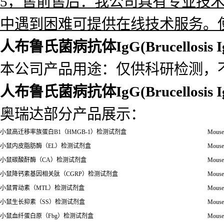
5，售前售后：我公司具有专业技
中遇到困难可提供在线技术服务。
人布鲁氏菌病抗体IgG(Brucellosis
本公司产品用途：仅供科研检测，
人布鲁氏菌病抗体IgG(Brucellosis
奥瑞达部分产品展示：
小鼠高迁移率族蛋白
B1
（
HMGB-1
）检测试剂盒
Mouse
小鼠内皮脂肪酶（
EL
）检测试剂盒
Mouse 
小鼠碳酸酐酶（
CA
）检测试剂盒
Mouse
小鼠降钙素基因相关肽（
CGRP
）检测试剂盒
Mouse 
小鼠胃动素（
MTL
）检测试剂盒
Mouse
小鼠生长抑素（
SS
）检测试剂盒
Mouse
小鼠血纤蛋白原（
Fbg
）检测试剂盒
Mouse