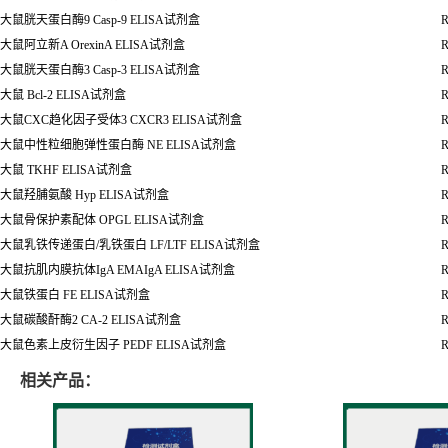
大鼠胱天蛋白酶
9 Casp-9 ELISA
试剂盒
R
大鼠阿立新
A OrexinA ELISA
试剂盒
R
大鼠胱天蛋白酶
3 Casp-3 ELISA
试剂盒
R
大鼠
Bcl-2 ELISA
试剂盒
R
大鼠
CXC
趋化因子受体
3 CXCR3 ELISA
试剂盒
R
大鼠中性粒细胞弹性蛋白酶
NE ELISA
试剂盒
R
大鼠
TKHF ELISA
试剂盒
R
大鼠羟脯氨酸
Hyp ELISA
试剂盒
R
大鼠骨保护素配体
OPGL ELISA试剂盒
R
大鼠乳铁传递蛋白
/
乳铁蛋白
LF/LTF ELISA
试剂盒
R
大鼠抗肌内膜抗体
IgA EMAIgA ELISA
试剂盒
R
大鼠铁蛋白
FE ELISA
试剂盒
R
大鼠碳酸酐酶
2 CA-2 ELISA
试剂盒
R
大鼠色素上皮衍生因子
PEDF ELISA
试剂盒
R
相关产品：