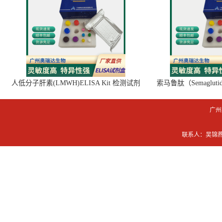
人低分子肝素(LMWH)ELISA Kit 检测试剂
索马鲁肽（Semaglut
盒
广州
联系人：吴锦