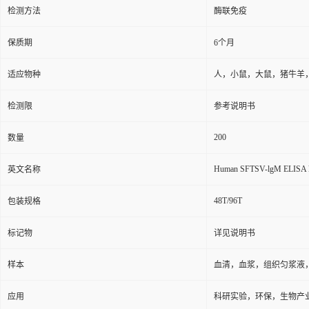
检测方法
酶联免疫
保质期
6个月
适应物种
人，小鼠，大鼠，猪牛羊
检测限
参考说明书
200
数量
Human SFTSV-lgM ELISA k
英文名称
48T/96T
包装规格
标记物
详见说明书
样本
血清，血浆，组织匀浆液
应用
科研实验，环保，生物产