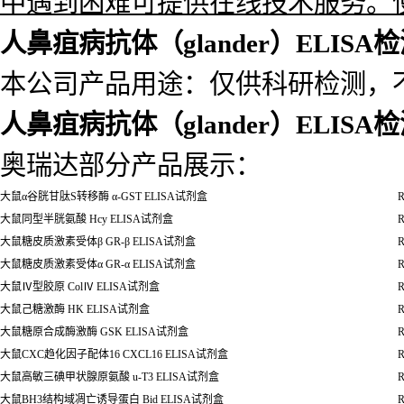
中遇到困难可提供在线技术服务。
人鼻疽病抗体（glander）ELISA
本公司产品用途：仅供科研检测，
人鼻疽病抗体（glander）ELISA
奥瑞达部分产品展示：
大鼠
α
谷胱甘肽
S
转移酶
α
-GST ELISA
试剂盒
R
大鼠同型半胱氨酸
Hcy ELISA
试剂盒
R
大鼠糖皮质激素受体
β
GR-
β
ELISA试剂盒
R
大鼠糖皮质激素受体
α
GR-
α
ELISA
试剂盒
R
大鼠
Ⅳ
型胶原
Col
Ⅳ ELISA试剂盒
R
大鼠己糖激酶
HK ELISA
试剂盒
R
大鼠糖原合成酶激酶
GSK ELISA
试剂盒
R
大鼠
CXC
趋化因子配体
16 CXCL16 ELISA
试剂盒
R
大鼠高敏三碘甲状腺原氨酸
u-T3 ELISA
试剂盒
R
大鼠
BH3
结构域凋亡诱导蛋白
Bid ELISA
试剂盒
R