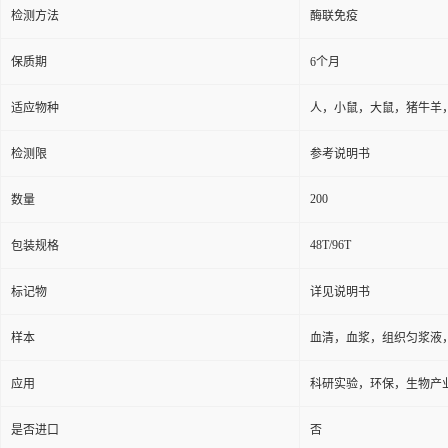
检测方法
酶联免疫
保质期
6个月
适应物种
人，小鼠，大鼠，猪牛羊
检测限
参考说明书
200
数量
48T/96T
包装规格
标记物
详见说明书
样本
血清，血浆，组织匀浆液
应用
科研实验，环保，生物产
是否进口
否