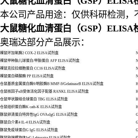
大鼠糖化血清蛋白（GSP）ELIS
本公司产品用途：仅供科研检测，
大鼠糖化血清蛋白（GSP）ELIS
奥瑞达部分产品展示：
裸鼠环加氧酶
2 COX-2 ELISA
试剂盒
N
裸鼠甲种胎儿球蛋白
/
甲胎蛋白
AFP ELISA
试剂盒
N
裸鼠克拉拉细胞蛋白
CC16 ELISA
试剂盒
N
裸鼠蛋白磷酸酶
PP ELISA
试剂盒
N
仓鼠基质金属蛋白酶
9/
明胶酶
B MMP-9/GelatinaseB ELISA
试剂盒
H
仓鼠核因子κB受体活化因子配基 RANKL ELISA试剂盒
H
仓鼠甲状腺结合球蛋白
TBG ELISA
试剂盒
H
仓鼠组织蛋白酶
K cath-K ELISA
试剂盒
H
豚鼠卵清蛋白特异性
IgG OVAsIgG ELISA
试剂盒
G
豚鼠白介素
4 IL-4 ELISA
试剂盒
G
豚鼠免疫球蛋白
G IgG ELISA
试剂盒
G
豚鼠钩端螺旋体
IgG Lebtospira ELISA
试剂盒
G