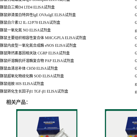
豚鼠白三烯
D4 LTD4 ELISA
试剂盒
G
豚鼠卵清蛋白特异性
IgE OVAsIgE ELISA
试剂盒
G
豚鼠白介素
12 IL-12/P70 ELISA
试剂盒
G
豚鼠一氧化氮
NO ELISA
试剂盒
g
豚鼠主要组织相容性复合体
MHC/GPLA ELISA
试剂盒
G
豚鼠内皮型一氧化氮合成酶
eNOS ELISA
试剂盒
G
豚鼠降钙素基因相关肽
CGRP ELISA
试剂盒
G
豚鼠纤溶酶抗纤溶酶复合物
PAP ELISA
试剂盒
G
豚鼠血清总补体
CH50 ELISA
试剂盒
G
豚鼠超氧化物歧化酶
SOD ELISA
试剂盒
G
豚鼠组胺
HIS ELISA
试剂盒
g
豚鼠转化生长因子
β
1 TGF-
β
1 ELISA试剂盒
g
相关产品：