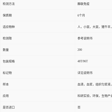
检测方法
酶联免疫
保质期
6个月
适应物种
人，小鼠，大鼠，猪牛羊
检测限
参考说明书
200
数量
48T/96T
包装规格
标记物
详见说明书
样本
血清，血浆，组织匀浆液
应用
科研实验，环保，生物产
是否进口
否