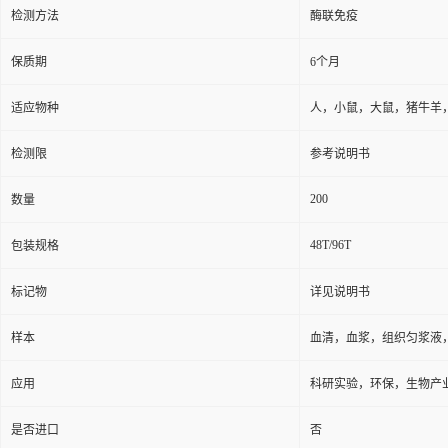
保存条件
2-8℃防潮避光
品牌
广州奥瑞达生物
ARD9-N119
货号
用途
仅用于科研实验，不得用
检测方法
酶联免疫
保质期
6个月
适应物种
人，小鼠，大鼠，猪牛羊
检测限
参考说明书
200
数量
48T/96T
包装规格