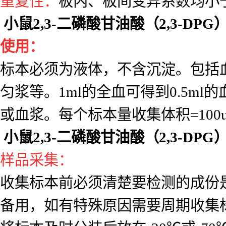
准确定量的 Z低值。 （可检测低至p
特异性强 ：
通过双抗体夹心法减少
灵活性高 ：
竞争法可检测小分子抗
准确性：
标准品线性回归与预期浓度
重复性：
板内、板间变异系数均小于
小鼠2,3-二磷酸甘油酸（2,3-DPG
使用：
标本必须为液体，不含沉淀。包括
匀浆等。1ml的全血可得到0.5ml的
或血浆。每个标本量收集体积=10