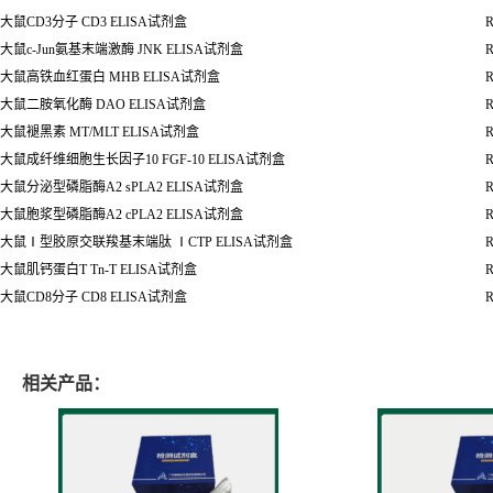
大鼠脑红蛋白
NGB ELISA
试剂盒
R
大鼠血小板生成素
TPO ELISA
试剂盒
R
大鼠可溶性凋亡相关因子
sFAS/Apo-1 ELISA
试剂盒
R
大鼠
Bcl-2
相关
X
蛋白
BAX ELISA
试剂盒
R
大鼠甘露糖结合蛋白
/
甘露糖结合凝集素
MBP/MBL ELISA
试剂盒
R
大鼠白介素
7 IL-7 ELISA
试剂盒
R
大鼠丝氨酸
/
苏氨酸蛋白磷酸酶
STK ELISA试剂盒
R
大鼠抗红细胞抗体
RBC ELISA
试剂盒
R
大鼠
CD3
分子
CD3 ELISA试剂盒
R
大鼠
c-Jun
氨基末端激酶
JNK ELISA
试剂盒
R
大鼠高铁血红蛋白
MHB ELISA
试剂盒
R
大鼠二胺氧化酶
DAO ELISA
试剂盒
R
大鼠褪黑素
MT/MLT ELISA
试剂盒
R
大鼠成纤维细胞生长因子
10 FGF-10 ELISA
试剂盒
R
大鼠分泌型磷脂酶
A2 sPLA2 ELISA
试剂盒
R
大鼠胞浆型磷脂酶
A2 cPLA2 ELISA
试剂盒
R
大鼠
Ⅰ
型胶原交联羧基末端肽
Ⅰ
CTP ELISA
试剂盒
R
大鼠肌钙蛋白
T Tn-T ELISA
试剂盒
R