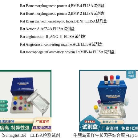
Rat Bone morphogenetic protein 4,BMP-4 ELISA试剂盒
Rat Bone morphogenetic protein 2,BMP-2 ELISA试剂盒
Rat Brain derived neurotrophic facor,BDNF ELISA试剂盒
Rat Activin A,ACV-A ELISA试剂盒
Rat angiotension Ⅱ,ANG-Ⅱ ELISA试剂盒
Rat Angiotensin converting enzyme,ACE ELISA试剂盒
Rat macrophage inflammatory protein 1α,MIP-1α ELISA试剂盒
emaglutide） ELISA检测试剂
牛胰岛素样生长因子结合蛋白2(IGF