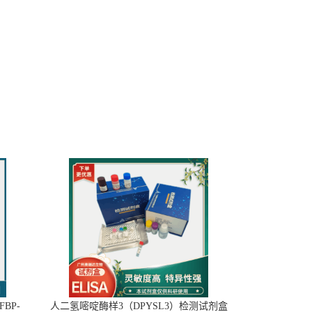
BP-
人二氢嘧啶酶样3（DPYSL3）检测试剂盒