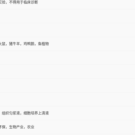
实验，不得用于临床诊断
大鼠，猪牛羊，鸡鸭鹅，鱼植物
，组织匀浆液，细胞培养上清液
环保，生物产业，农业