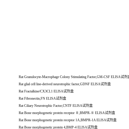
Rat Granulocyte-Macrophage Colony Stimulating Factor,GM-CSF ELISA试
Rat glial cell line-derived neurotrophic factor,GDNF ELISA试剂盒
Rat Fractalkine/CX3CL1 ELISA试剂盒
Rat Fibronectin,FN ELISA试剂盒
Rat Ciliary Neurotrophic Factor,CNTF ELISA试剂盒
Rat Bone morphogenetic protein receptor Ⅱ,BMPR-Ⅱ ELISA试剂盒
Rat Bone morphogenetic protein receptor 1A,BMPR-1A ELISA试剂盒
Rat Bone morphogenetic protein 4,BMP-4 ELISA试剂盒