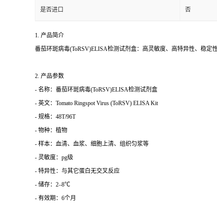
是否进口
否
1. 产品简介
番茄环斑病毒(ToRSV)ELISA检测试剂盒：高灵敏度、高特异性、
2. 产品参数
- 名称：番茄环斑病毒(ToRSV)ELISA检测试剂盒
- 英文：Tomato Ringspot Virus (ToRSV) ELISA Kit
- 规格：48T/96T
- 物种：植物
- 样本：血清、血浆、细胞上清、组织匀浆等
- 灵敏度：pg级
- 特异性：与其它蛋白无交叉反应
- 储存：2–8℃
- 有效期：6个月