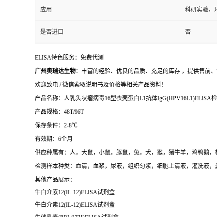
应用
科研实验，
是否进口
否
ELISA特色服务：免费代测
广州奥瑞达生物
：丰富的经验、优良的品质、充足的库存 ，提供售前、
欢迎致电 / 微信索取说明书及价格等相关产品资料！
产品名称：人乳头状瘤病毒16型衣壳蛋白L1抗体IgG(HPV16L1)ELIS
产品规格：48T/96T
保存条件：2-8℃
有效期：6个月
供应种属有：人，大鼠，小鼠，豚鼠，兔，犬，猴，猪牛羊，鸡鸭鹅，
检测样本种类：血清，血浆，尿液，组织匀浆，细胞上清液，灌洗液，
其他产品展示：
牛白介素12(IL-12)ELISA试剂盒
牛白介素12(IL-12)ELISA试剂盒