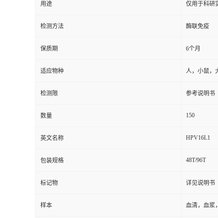
用途
仅用于科研
检测方法
酶联免疫
保质期
6个月
适应物种
人，小鼠，
检测限
参考说明书
150
数量
HPV16L1
英文名称
48T/96T
包装规格
标记物
详见说明书
样本
血清，血浆