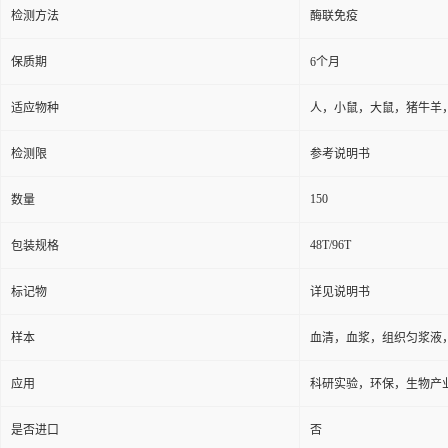
检测方法
酶联免疫
保质期
6个月
适应物种
人，小鼠，大鼠，猪牛羊
检测限
参考说明书
150
数量
48T/96T
包装规格
标记物
详见说明书
样本
血清，血浆，组织匀浆液
应用
科研实验，环保，生物产
是否进口
否