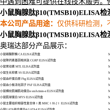
中遇到困难可提供在线技术服务。
小鼠胸腺肽β10(TMSB10)ELISA
本公司产品用途
：
仅供科研检测，
小鼠胸腺肽β10(TMSB10)ELISA
奥瑞达部分产品展示：
小鼠碳酸酐酶
CA ELISA
试剂盒
M
小鼠降钙素基因相关肽
CGRP ELISA
试剂盒
M
小鼠胃动素
MTL ELISA
试剂盒
M
小鼠生长抑素
SS ELISA
试剂盒
M
小鼠血纤蛋白原
Fbg ELISA
试剂盒
M
小鼠血小板活化因子
PAF ELISA试剂盒
M
小鼠横纹肌辅肌动蛋白
α
smActinin-
α
ELISA
试剂盒
M
小鼠肌球蛋白
MYS ELISA
试剂盒
M
小鼠主要组织相容性复合体
Ⅰ
类
MHC
Ⅰ
/H-2
Ⅰ
ELISA
试剂盒
M
小鼠
GATA
结合蛋白
4 GATA4 ELISA
试剂盒
M