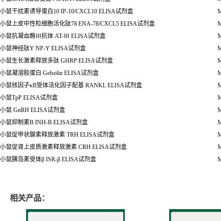
小鼠干扰素诱导蛋白
10 IP-10/CXCL10 ELISA
试剂盒
M
小鼠上皮中性粒细胞活化肽
78 ENA-78/CXCL5 ELISA
试剂盒
M
小鼠抗凝血酶
Ⅲ
抗体
AT-
Ⅲ
ELISA
试剂盒
M
小鼠神经肽
Y NP-Y ELISA
试剂盒
M
小鼠生长激素释放多肽
GHRP ELISA
试剂盒
M
小鼠凝溶胶蛋白
Gelsolin ELISA
试剂盒
M
小鼠核因子
κ
B
受体活化因子配基
RANKL ELISA
试剂盒
M
小鼠
TpP ELISA
试剂盒
M
小鼠
GnRH ELISA
试剂盒
M
小鼠抑制素
B INH-B ELISA
试剂盒
M
小鼠促甲状腺素释放激素
TRH ELISA
试剂盒
M
小鼠促肾上皮质激素释放激素
CRH ELISA
试剂盒
M
小鼠胰岛素受体
β
ISR-
β
ELISA
试剂盒
M
相关产品：