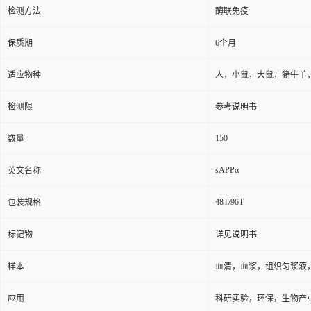
检测方法
酶联免疫
保质期
6个月
适应物种
人，小鼠，大鼠，猪牛羊
检测限
参考说明书
150
数量
sAPPα
英文名称
48T/96T
包装规格
标记物
详见说明书
样本
血清，血浆，组织匀浆液
应用
科研实验，环保，生物产