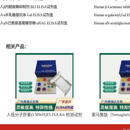
人
β
内酰胺酶抑制剂
BLI ELISA试剂盒
Human
β
-Lactamase inhi
人
α
半乳糖基抗体
Gal ELISA
试剂盒
Human
α
-galactoyl,Gal 
人
α
N
已酰氨基葡糖苷酶
α
NAG ELISA
试剂盒
Human
α
N-acetylglucosa
相关产品：
人低分子肝素(LMWH)ELISA Kit 检测试剂
索马鲁肽（Semaglut
盒