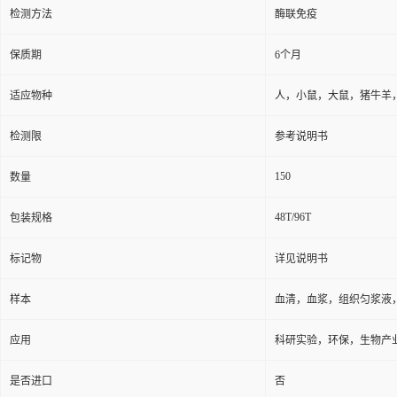
检测方法
酶联免疫
保质期
6个月
适应物种
人，小鼠，大鼠，猪牛羊
检测限
参考说明书
150
数量
48T/96T
包装规格
标记物
详见说明书
样本
血清，血浆，组织匀浆液
应用
科研实验，环保，生物产
是否进口
否