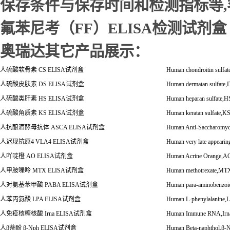
保存条件与保存时间和检测指标等
氟苯尼考（FF）ELISA检测试剂盒
奥瑞达其它产品展示：
人硫酸软骨素
CS ELISA
试剂盒
Human chondroitin sulfa
人硫酸皮肤素
DS ELISA
试剂盒
Human dermatan sulfate
人硫酸类肝素
HS ELISA
试剂盒
Human heparan sulfate,
人硫酸角质素
KS ELISA
试剂盒
Human keratan sulfate,
人抗酿酒酵母抗体
ASCA ELISA
试剂盒
Human Anti-Saccharomyc
人迟现抗原
4 VLA4 ELISA
试剂盒
Human very late appeari
人吖啶橙
AO ELISA
试剂盒
Human Acrine Orange,A
人甲胺喋呤
MTX ELISA
试剂盒
Human methotrexate,MT
人对氨基苯甲酸
PABA ELISA
试剂盒
Human para-aminobenzo
人苯丙氨酸
LPA ELISA
试剂盒
Human L-phenylalanine
人免疫核糖核酸
Irna ELISA
试剂盒
Human Immune RNA,Irn
人
β
萘酚
β
-Nph ELISA
试剂盒
Human Beta-naphthol,
β
-