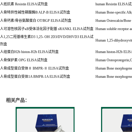
人抵抗素
Resistin ELISA
试剂盒
human Resistin ELISA
试
人骨特异性碱性磷酸酶
B ALP-B ELISA
试剂盒
Human Bone-specific Al
人骨钙素
/
骨谷氨酸蛋白
OT/BGP ELISA
试剂盒
Human Osteocalcin/Bone
人可溶性核因子
κ
B
受体活化因子配基
sRANKL ELISA
试剂盒
Human soluble receptor a
人
1,25
二羟基维生素
D3 1,25- OH 2D3/DVD/DHVD3 ELISA
试
Human 1,25-dihydroxy
剂盒
人组蛋白
H2b histon-H2b ELISA试剂盒
Human histon-H2b ELIS
人骨保护素
OPG ELISA
试剂盒
Human Osteoprotegerin
人骨成型蛋白受体
Ⅱ
BMPR-Ⅱ ELISA试剂盒
Human Bone morphogeneti
人骨成型蛋白受体
1A BMPR-1A ELISA
试剂盒
Human Bone morphogenet
相关产品：