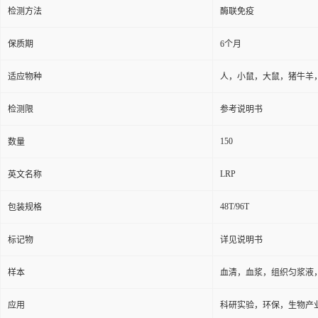
检测方法
酶联免疫
保质期
6个月
适应物种
人，小鼠，大鼠，猪牛羊
检测限
参考说明书
150
数量
LRP
英文名称
48T/96T
包装规格
标记物
详见说明书
样本
血清，血浆，组织匀浆液
应用
科研实验，环保，生物产