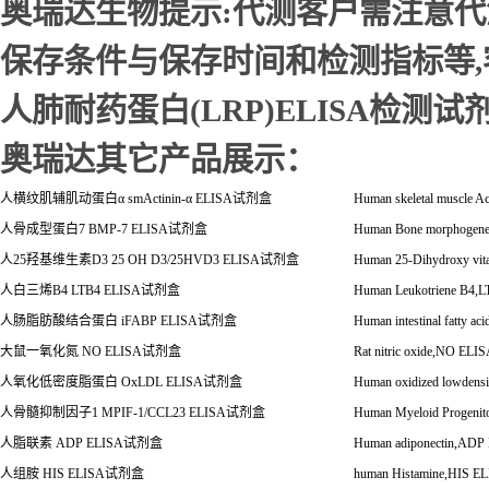
奥瑞达生物提示:代测客户需注意
保存条件与保存时间和检测指标等
人肺耐药蛋白(LRP)ELISA检测试
奥瑞达其它产品展示：
人横纹肌辅肌动蛋白
α
smActinin-
α
ELISA
试剂盒
Human skeletal muscle Ac
人骨成型蛋白
7 BMP-7 ELISA
试剂盒
Human Bone morphogenet
人
25
羟基维生素
D3 25 OH D3/25HVD3 ELISA
试剂盒
Human 25-Dihydroxy vi
人白三烯
B4 LTB4 ELISA
试剂盒
Human Leukotriene B4,
人肠脂肪酸结合蛋白
iFABP ELISA
试剂盒
Human intestinal fatty a
大鼠一氧化氮
NO ELISA
试剂盒
Rat nitric oxide,NO ELI
人氧化低密度脂蛋白
OxLDL ELISA
试剂盒
Human oxidized lowdens
人骨髓抑制因子
1 MPIF-1/CCL23 ELISA
试剂盒
Human Myeloid Progenito
人脂联素
ADP ELISA
试剂盒
Human adiponectin,ADP
人组胺
HIS ELISA
试剂盒
human Histamine,HIS E