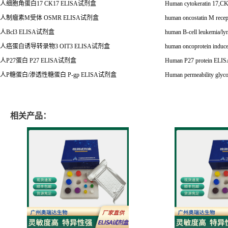
人细胞角蛋白
17 CK17 ELISA
试剂盒
Human cytokeratin 17,C
人制瘤素
M
受体
OSMR ELISA
试剂盒
human oncostatin M rec
人
Bcl3 ELISA
试剂盒
human B-cell leukemia/
人癌蛋白诱导转录物
3 OIT3 ELISA
试剂盒
human oncoprotein induce
人
P27
蛋白
P27 ELISA
试剂盒
Human P27 protein ELI
人
P
糖蛋白
/
渗透性糖蛋白
P-gp ELISA
试剂盒
Human permeability glyc
相关产品：