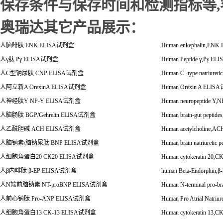
保存条件与保存时间和检测指标等
奥瑞达其它产品展示：
人脑啡肽
ENK ELISA
试剂盒
Human enkephalin,ENK
人
γ
肽
P
γ
ELISA
试剂盒
Human Peptide
γ
,P
γ
ELI
人
C
型钠尿肽
CNP ELISA
试剂盒
Human C -type natriuret
人阿立新
A OrexinA ELISA
试剂盒
Human Orexin A ELISA
人神经肽
Y NP-Y ELISA
试剂盒
Human neuropeptide Y,
人脑肠肽
BGP/Gehrelin ELISA
试剂盒
Human brain-gut peptide
人乙酰胆碱
ACH ELISA
试剂盒
Human acetylcholine,A
人脑钠素
/
脑钠尿肽
BNP ELISA
试剂盒
Human brain natriuretic
人细胞角蛋白
20 CK20 ELISA
试剂盒
Human cytokeratin 20,C
人
β
内啡肽
β-EP ELISA试剂盒
human Beta-Endorphin,
β
人
N
端前脑钠素
NT-proBNP ELISA
试剂盒
Human N-terminal pro-br
人前心钠肽
Pro-ANP ELISA
试剂盒
Human Pro Atrial Natriu
人细胞角蛋白
13 CK-13 ELISA
试剂盒
Human cytokeratin 13,C