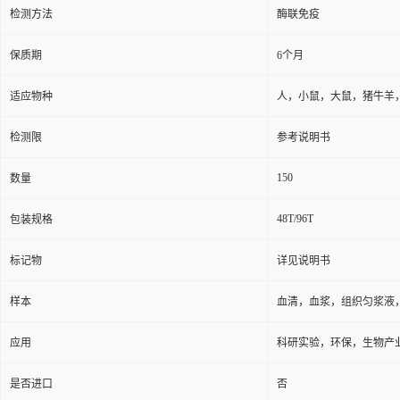
检测方法
酶联免疫
保质期
6个月
适应物种
人，小鼠，大鼠，猪牛羊
检测限
参考说明书
150
数量
48T/96T
包装规格
标记物
详见说明书
样本
血清，血浆，组织匀浆液
应用
科研实验，环保，生物产
是否进口
否