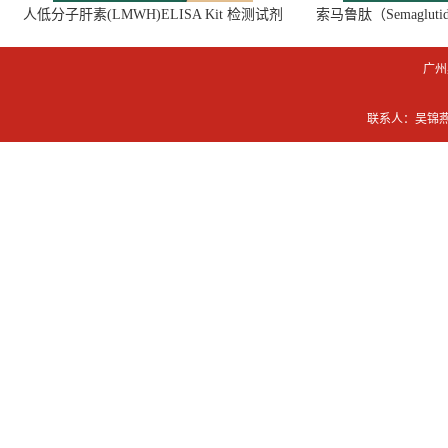
人低分子肝素(LMWH)ELISA Kit 检测试剂
索马鲁肽（Semaglut
盒
广州
联系人：吴锦