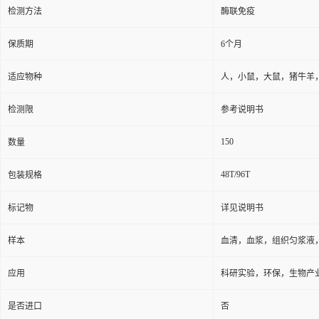
检测方法
酶联免疫
保质期
6个月
适应物种
人，小鼠，大鼠，猪牛羊
检测限
参考说明书
150
数量
48T/96T
包装规格
标记物
详见说明书
样本
血清，血浆，组织匀浆液
应用
科研实验，环保，生物产
是否进口
否