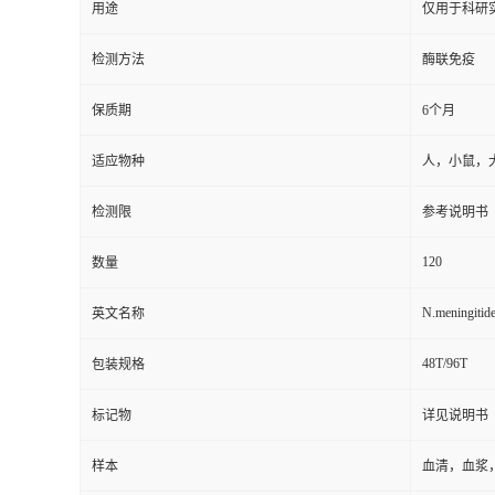
用途
仅用于科研
检测方法
酶联免疫
保质期
6个月
适应物种
人，小鼠，
检测限
参考说明书
120
数量
N.meningitid
英文名称
48T/96T
包装规格
标记物
详见说明书
样本
血清，血浆