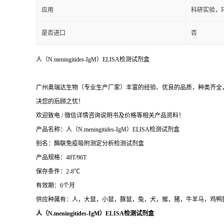
应用
科研实验，
是否进口
否
人（N.meningitides-IgM）ELISA检测试剂盒
广州奥瑞达生物（专业生产厂家）丰富的经验、优良的品质，种类齐全，
决您的后顾之忧！
欢迎致电 / 微信详情咨询说明书及价格等相关产品资料！
产品名称：
人（N.meningitides-IgM）ELISA检测试剂盒
别名：酶联免疫吸附测定分析检测试剂盒
产品规格：48T/96T
保存条件：2-8℃
有效期：6个月
供应种属有：人，大鼠，小鼠，豚鼠，兔，犬，猴，猪，牛羊马，鸡鸭
人（N.meningitides-IgM）ELISA检测试剂盒