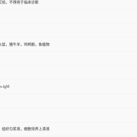
实验，不得用于临床诊断
大鼠，猪牛羊，鸡鸭鹅，鱼植物
es-IgM
，组织匀浆液，细胞培养上清液