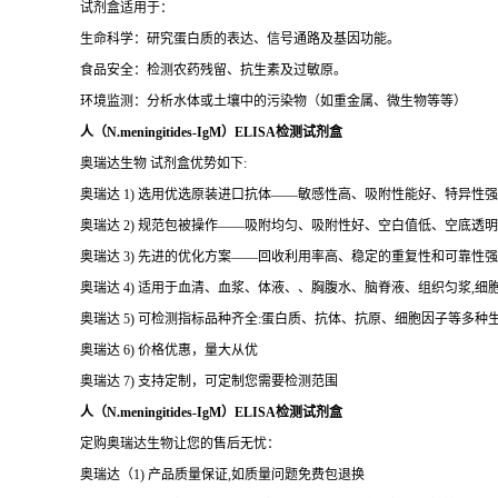
试剂盒适用于：
生命科学：研究蛋白质的表达、信号通路及基因功能。
食品安全：检测农药残留、抗生素及过敏原。
环境监测：分析水体或土壤中的污染物（如重金属、微生物等等）
人（N.meningitides-IgM）ELISA检测试剂盒
奥瑞达生物 试剂盒优势如下:
奥瑞达 1) 选用优选原装进口抗体——敏感性高、吸附性能好、特异性强
奥瑞达 2) 规范包被操作——吸附均匀、吸附性好、空白值低、空底透
奥瑞达 3) 先进的优化方案——回收利用率高、稳定的重复性和可靠性强
奥瑞达 4) 适用于血清、血浆、体液、、胸腹水、脑脊液、组织匀浆,
奥瑞达 5) 可检测指标品种齐全:蛋白质、抗体、抗原、细胞因子等多种
奥瑞达 6) 价格优惠，量大从优
奥瑞达 7) 支持定制，可定制您需要检测范围
人（N.meningitides-IgM）ELISA检测试剂盒
定购奥瑞达生物让您的售后无忧：
奥瑞达（1) 产品质量保证,如质量问题免费包退换