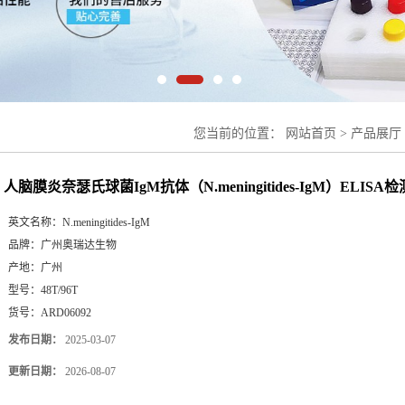
您当前的位置：
网站首页
>
产品展厅
（N.meningitides-IgM）ELISA检测
人脑膜炎奈瑟氏球菌IgM抗体（N.meningitides-IgM）ELIS
英文名称：
N.meningitides-IgM
品牌：
广州奥瑞达生物
产地：
广州
型号：
48T/96T
货号：
ARD06092
发布日期：
2025-03-07
更新日期：
2026-08-07