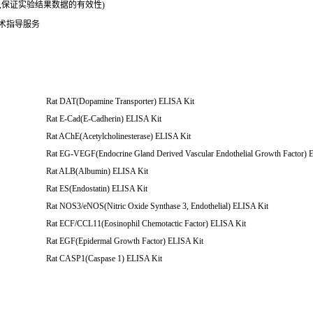
务,保证实验结果数据的有效性)
技术指导服务
Rat DAT(Dopamine Transporter) ELISA Kit
Rat E-Cad(E-Cadherin) ELISA Kit
Rat AChE(Acetylcholinesterase) ELISA Kit
Rat EG-VEGF(Endocrine Gland Derived Vascular Endothelial Growth Factor) 
Rat ALB(Albumin) ELISA Kit
Rat ES(Endostatin) ELISA Kit
Rat NOS3/eNOS(Nitric Oxide Synthase 3, Endothelial) ELISA Kit
Rat ECF/CCL11(Eosinophil Chemotactic Factor) ELISA Kit
Rat EGF(Epidermal Growth Factor) ELISA Kit
Rat CASP1(Caspase 1) ELISA Kit