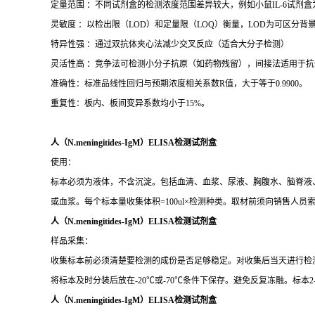
定量范围 ：不同试剂盒的检测浓度范围差异较大，例如小鼠IL-6试剂盒为15.6–1
灵敏度 ：以检出限（LOD）和定量限（LOQ）衡量，LOD为可区分背景的
特异性强 ：通过双抗体夹心法减少交叉反应（适合大分子检测）
灵活性高 ：竞争法可检测小分子抗原（如药物残留），间接法适用于抗
准确性：标准品线性回归与预期浓度相关系数R值，大于等于0.9900。
重复性：板内、板间变异系数均小于15%。
人（N.meningitides-IgM）ELISA检测试剂盒
使用：
标本必须为液体，不含沉淀。包括血清、血浆、尿液、胸腹水、脑脊液、细
或血浆。每个标本量收集体积=100ul×检测种类。取材前须向销售人员
人（N.meningitides-IgM）ELISA检测试剂盒
样品采集：
收集标本前必须清楚要检测的成份是否足够稳定。对收集后当天进行检
将标本及时分装后放在-20℃或-70℃条件下保存。避免反复冻融。标本2-
人（N.meningitides-IgM）ELISA检测试剂盒