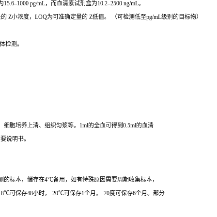
000 pg/mL，而血清素试剂盒为10.2–2500 ng/mL。
 Z小浓度，LOQ为可准确定量的 Z低值。 （可检测低至pg/mL级别的目标物）
体检测。
胞培养上清、组织匀浆等。1ml的全血可得到0.5ml的血清
索要说明书。
测的标本，储存在4℃备用，如有特殊原因需要周期收集标本，
8℃可保存48小时，-20℃可保存1个月。-70度可保存6个月。部分