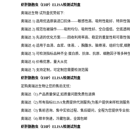
虾肝肠胞虫（EHP）ELISA检测试剂盒
奥瑞达生物 试剂盒优势如下:
奥瑞达 1) 选用优选原装进口抗体——敏感性高、吸附性能好、特异性强
奥瑞达 2) 规范包被操作——吸附均匀、吸附性好、空白值低、空底透
奥瑞达 3) 先进的优化方案——回收利用率高、稳定的重复性和可靠性强
奥瑞达 4) 适用于血清、血浆、体液、、胸腹水、脑脊液、组织匀浆,
奥瑞达 5) 可检测指标品种齐全:蛋白质、抗体、抗原、细胞因子等多种
奥瑞达 6) 价格优惠，量大从优
奥瑞达 7) 支持定制，可定制您需要检测范围
虾肝肠胞虫（EHP）ELISA检测试剂盒
定购奥瑞达生物让您的售后无忧：
奥瑞达（1) 产品质量保证,如质量问题免费包退换
奥瑞达（2) 所有指标ELISA免费提供代测服务(为客户提供来样检测服
奥瑞达（3) 售前咨询、售中实验过程、售后疑问，全程为您提供专业
奥瑞达（4) 顺丰快递，冷藏包装，全国包邮
虾肝肠胞虫（EHP）ELISA检测试剂盒