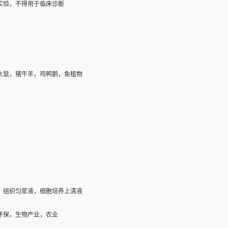
实验，不得用于临床诊断
大鼠，猪牛羊，鸡鸭鹅，鱼植物
，组织匀浆液，细胞培养上清液
环保，生物产业，农业