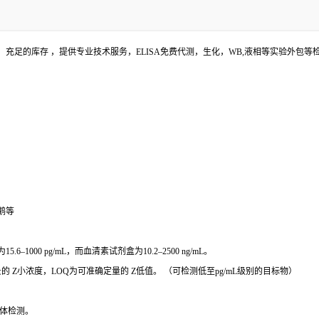
充足的库存 ，提供专业技术服务，ELISA免费代测，生化，WB,液相等实验外包
鹅等
000 pg/mL，而血清素试剂盒为10.2–2500 ng/mL。
 Z小浓度，LOQ为可准确定量的 Z低值。 （可检测低至pg/mL级别的目标物）
体检测。