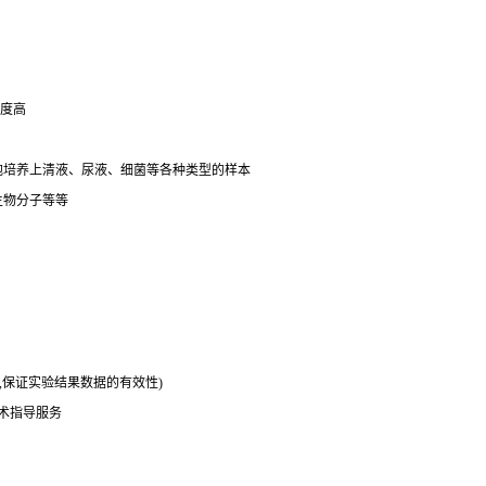
明度高
细胞培养上清液、尿液、细菌等各种类型的样本
生物分子等等
务,保证实验结果数据的有效性)
技术指导服务