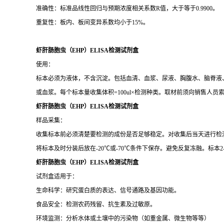
准确性：标准品线性回归与预期浓度相关系数R值，大于等于0.9900。
重复性：板内、板间变异系数均小于15%。
虾肝肠胞虫（EHP）ELISA检测试剂盒
使用：
标本必须为液体，不含沉淀。包括血清、血浆、尿液、胸腹水、脑脊液、细
或血浆。每个标本量收集体积=100ul×检测种类。取材前须向销售人员
虾肝肠胞虫（EHP）ELISA检测试剂盒
样品采集：
收集标本前必须清楚要检测的成份是否足够稳定。对收集后当天进行检
将标本及时分装后放在-20℃或-70℃条件下保存。避免反复冻融。标本2-
虾肝肠胞虫（EHP）ELISA检测试剂盒
试剂盒适用于：
生命科学：研究蛋白质的表达、信号通路及基因功能。
食品安全：检测农药残留、抗生素及过敏原。
环境监测：分析水体或土壤中的污染物（如重金属、微生物等等）