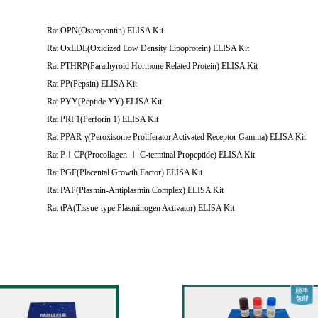
Rat OPN(Osteopontin) ELISA Kit
Rat OxLDL(Oxidized Low Density Lipoprotein) ELISA Kit
Rat PTHRP(Parathyroid Hormone Related Protein) ELISA Kit
Rat PP(Pepsin) ELISA Kit
Rat PYY(Peptide YY) ELISA Kit
Rat PRF1(Perforin 1) ELISA Kit
Rat PPAR-γ(Peroxisome Proliferator Activated Receptor Gamma) ELISA Kit
Rat PⅠCP(Procollagen Ⅰ C-terminal Propeptide) ELISA Kit
Rat PGF(Placental Growth Factor) ELISA Kit
Rat PAP(Plasmin-Antiplasmin Complex) ELISA Kit
Rat tPA(Tissue-type Plasminogen Activator) ELISA Kit