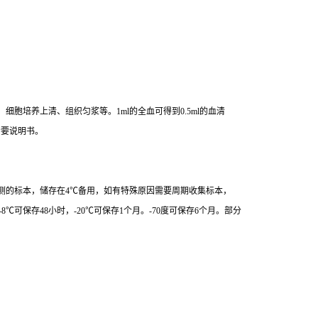
胞培养上清、组织匀浆等。1ml的全血可得到0.5ml的血清
索要说明书。
测的标本，储存在4℃备用，如有特殊原因需要周期收集标本，
8℃可保存48小时，-20℃可保存1个月。-70度可保存6个月。部分