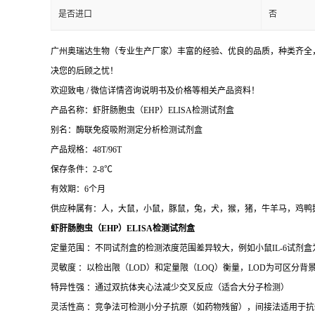
是否进口
否
广州奥瑞达生物（专业生产厂家）丰富的经验、优良的品质，种类齐全，
决您的后顾之忧！
欢迎致电 / 微信详情咨询说明书及价格等相关产品资料！
产品名称：虾肝肠胞虫（EHP）ELISA检测试剂盒
别名：酶联免疫吸附测定分析检测试剂盒
产品规格：48T/96T
保存条件：2-8℃
有效期：6个月
供应种属有：人，大鼠，小鼠，豚鼠，兔，犬，猴，猪，牛羊马，鸡鸭
虾肝肠胞虫（EHP）ELISA检测试剂盒
定量范围 ：不同试剂盒的检测浓度范围差异较大，例如小鼠IL-6试剂盒为15.6–1
灵敏度 ：以检出限（LOD）和定量限（LOQ）衡量，LOD为可区分背景的
特异性强 ：通过双抗体夹心法减少交叉反应（适合大分子检测）
灵活性高 ：竞争法可检测小分子抗原（如药物残留），间接法适用于抗