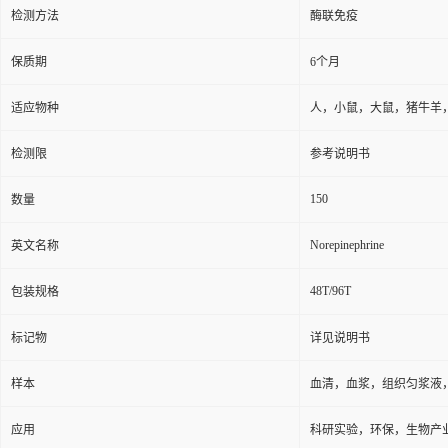
检测方法
酶联免疫
保质期
6个月
适应物种
人，小鼠，大鼠，猪牛羊
检测限
参考说明书
150
数量
Norepinephrine
英文名称
48T/96T
包装规格
标记物
详见说明书
样本
血清，血浆，组织匀浆液
应用
科研实验，环保，生物产