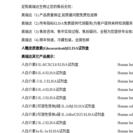
奥瑞达（1) 产品质量保证,如质量问题免费包退换
奥瑞达（2) 所有指标ELISA免费提供代测服务(为客户提供来样检测服
奥瑞达（3) 售前咨询、售中实验过程、售后疑问，全程为您提供专业
奥瑞达（4) 顺丰快递，冷藏包装，全国包邮
人糖皮质激素(Glucocorticoid)ELISA试剂盒
奥瑞达其它产品展示：
人白介素
8 IL-8/CXCL8 ELISA
试剂盒
Human Int
人白介素
6 IL-6 ELISA
试剂盒
Human Int
人白介素
-5 IL-5 ELISA
试剂盒
Human Int
人白介素
4 IL-4 ELISA
试剂盒
Human Int
人白介素
3 IL-3 ELISA
试剂盒
Human Int
人白介素
2
可溶性受体
β
链
IL-2sRβ ELISA
试剂盒
Human solu
人白介素
2
可溶性受体
α
链
IL-2sR
α
/CD25 ELISA
试剂盒
Human solu
人白介素
2 IL-2 ELISA
试剂盒
Human Int
人白介素
1
α
IL-1
α
ELISA
试剂盒
Human Inte
人白介素
1
可溶性受体
Ⅱ
IL-1sR
Ⅱ
ELISA
试剂盒
Human solu