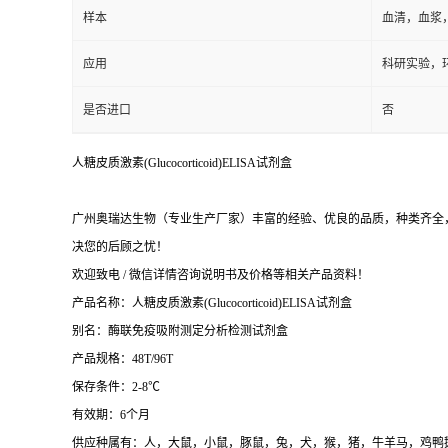
应用
科研实验，
是否进口
否
人糖皮质激素(Glucocorticoid)ELISA试剂盒
广州奥瑞达生物（专业生产厂家）丰富的经验、优良的品质，种类齐全，
决您的后顾之忧！
欢迎致电 / 微信详情咨询说明书及价格等相关产品资料！
产品名称：
人糖皮质激素(Glucocorticoid)ELISA试剂盒
别名：酶联免疫吸附测定分析检测试剂盒
产品规格：48T/96T
保存条件：2-8℃
有效期：6个月
供应种属有：人，大鼠，小鼠，豚鼠，兔，犬，猴，猪，牛羊马，鸡鸭
酶联 产品用途：仅供科研检测，不得用于临床