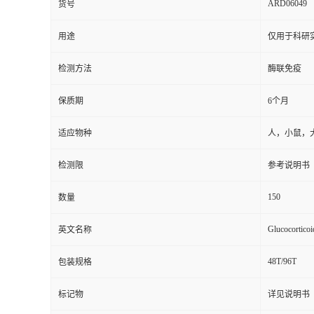
用途
仅用于科研
检测方法
酶联免疫
保质期
6个月
适应物种
人，小鼠，
检测限
参考说明书
150
数量
Glucocorticoi
英文名称
48T/96T
包装规格
标记物
详见说明书
样本
血清，血浆