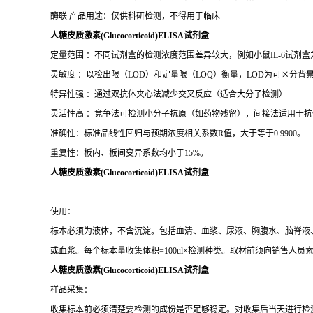
人糖皮质激素(Glucocorticoid)ELISA试剂盒
定量范围 ：不同试剂盒的检测浓度范围差异较大，例如小鼠IL-6试剂盒为15.6–1
灵敏度 ：以检出限（LOD）和定量限（LOQ）衡量，LOD为可区分背景的
特异性强 ：通过双抗体夹心法减少交叉反应（适合大分子检测）
灵活性高 ：竞争法可检测小分子抗原（如药物残留），间接法适用于抗
准确性：标准品线性回归与预期浓度相关系数R值，大于等于0.9900。
重复性：板内、板间变异系数均小于15%。
人糖皮质激素(Glucocorticoid)ELISA试剂盒
使用：
标本必须为液体，不含沉淀。包括血清、血浆、尿液、胸腹水、脑脊液、细
或血浆。每个标本量收集体积=100ul×检测种类。取材前须向销售人员
人糖皮质激素(Glucocorticoid)ELISA试剂盒
样品采集：
收集标本前必须清楚要检测的成份是否足够稳定。对收集后当天进行检
将标本及时分装后放在-20℃或-70℃条件下保存。避免反复冻融。标本2-