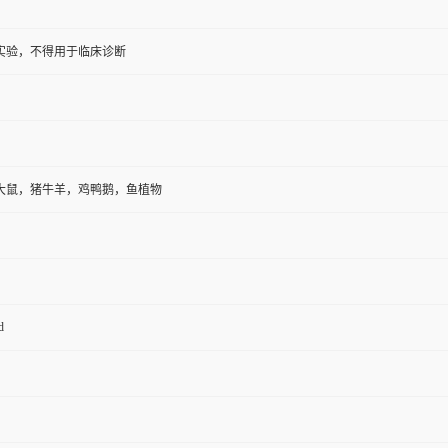
实验，不得用于临床诊断
大鼠，猪牛羊，鸡鸭鹅，鱼植物
d
，组织匀浆液，细胞培养上清液