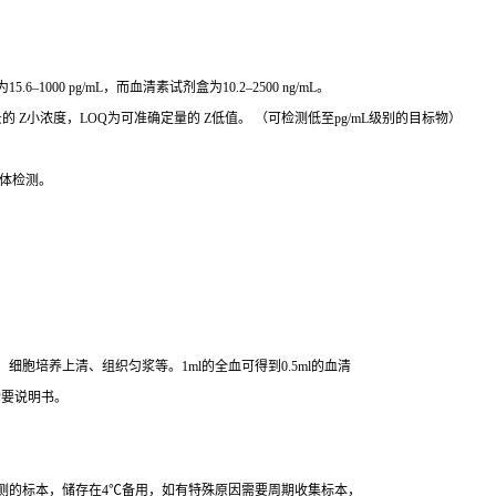
000 pg/mL，而血清素试剂盒为10.2–2500 ng/mL。
 Z小浓度，LOQ为可准确定量的 Z低值。 （可检测低至pg/mL级别的目标物）
体检测。
胞培养上清、组织匀浆等。1ml的全血可得到0.5ml的血清
索要说明书。
测的标本，储存在4℃备用，如有特殊原因需要周期收集标本，
8℃可保存48小时，-20℃可保存1个月。-70度可保存6个月。部分