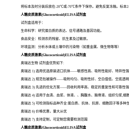
人糖皮质激素(Glucocorticoid)ELISA试剂盒
试剂盒适用于：
生命科学：研究蛋白质的表达、信号通路及基因功能。
食品安全：检测农药残留、抗生素及过敏原。
环境监测：分析水体或土壤中的污染物（如重金属、微生物等等）
人糖皮质激素(Glucocorticoid)ELISA试剂盒
奥瑞达生物 试剂盒优势如下:
奥瑞达 1) 选用优选原装进口抗体——敏感性高、吸附性能好、特异性
奥瑞达 2) 规范包被操作——吸附均匀、吸附性好、空白值低、空底透
奥瑞达 3) 先进的优化方案——回收利用率高、稳定的重复性和可靠性强
奥瑞达 4) 适用于血清、血浆、体液、、胸腹水、脑脊液、组织匀浆,
奥瑞达 5) 可检测指标品种齐全:蛋白质、抗体、抗原、细胞因子等多种
奥瑞达 6) 价格优惠，量大从优
奥瑞达 7) 支持定制，可定制您需要检测范围
人糖皮质激素(Glucocorticoid)ELISA试剂盒
定购奥瑞达生物让您的售后无忧：