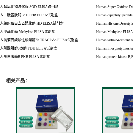
人超氧化物歧化酶
SOD ELISA
试剂盒
Human Super Oxidase D
人二肽基肽酶
Ⅳ
DPP
Ⅳ
ELISA
试剂盒
Human dipeptidyl peptlda
人组织蛋白去乙酰化酶
HD ELISA
试剂盒
Human Histone Deacety
人甲基化酶
Methylase ELISA
试剂盒
Human Methylase ELISA
人抗酒石酸酸性磷酸酶
5b TRACP-5b ELISA
试剂盒
Human tartrate-resistan
人磷酸肌醇
3
激酶
PI3K ELISA
试剂盒
Human Phosphotylinosita
人蛋白激酶
B PKB ELISA
试剂盒
Human protein kinase B
相关产品：