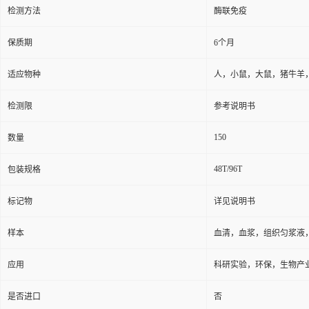
检测方法
酶联免疫
保质期
6个月
适应物种
人，小鼠，大鼠，猪牛羊
检测限
参考说明书
150
数量
48T/96T
包装规格
标记物
详见说明书
样本
血清，血浆，组织匀浆液
应用
科研实验，环保，生物产
是否进口
否