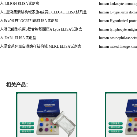
人
LILRB4 ELISA
试剂盒
human leukocyte immunog
人
C
型凝集素结构域家族
4
成员
E CLEC4E ELISA
试剂盒
human C-type lectin dom
人假定蛋白
LOC677168ELISA
试剂盒
human Hypothetical pro
人淋巴细胞抗原
6
复合物基因座
A Ly6a ELISA
试剂盒
human lymphocyte antige
人
EAR1 ELISA
试剂盒
human eosinophil-associ
人混合系列蛋白激酶样结构域
MLKL ELISA
试剂盒
human mixed lineage ki
相关产品：