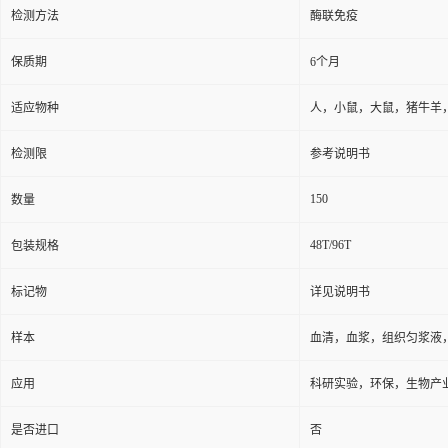
检测方法
酶联免疫
保质期
6个月
适应物种
人，小鼠，大鼠，猪牛羊
检测限
参考说明书
150
数量
48T/96T
包装规格
标记物
详见说明书
样本
血清，血浆，组织匀浆液
应用
科研实验，环保，生物产
是否进口
否