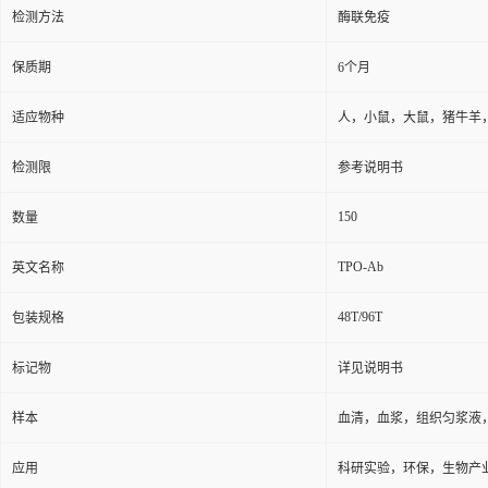
检测方法
酶联免疫
保质期
6个月
适应物种
人，小鼠，大鼠，猪牛羊
检测限
参考说明书
150
数量
TPO-Ab
英文名称
48T/96T
包装规格
标记物
详见说明书
样本
血清，血浆，组织匀浆液
应用
科研实验，环保，生物产